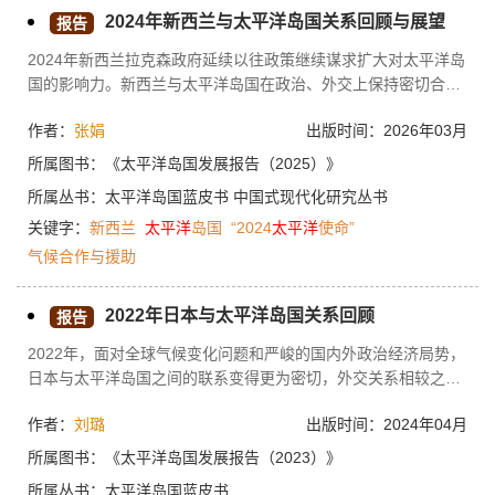
洋岛国的外交资源投入，但三国战略目标有所差异。总体而言，
2024年新西兰与太平洋岛国关系回顾与展望
报告
2024年太平洋岛国在国际舞台上力求有所作为，但受大国关系影
响，地区外交格局面临复杂态势。
2024年新西兰拉克森政府延续以往政策继续谋求扩大对太平洋岛
国的影响力。新西兰与太平洋岛国在政治、外交上保持密切合
作，通过“2024太平洋使命”等行动加强了双边关系，但面临地区
作者：
张娟
出版时间：2026年03月
竞争和大国博弈的挑战。在经济合作方面，新西兰与太平洋岛国
贸易额增长，投资涵盖多个领域，认可季节性雇主计划调整促进
所属图书：
《太平洋岛国发展报告（2025）》
了劳动力合作，但岛国发展不平衡给合作带来挑战。气候合作是
所属丛书：
太平洋岛国蓝皮书
中国式现代化研究丛书
双边关系的重要部分，新西兰增加资金投入并启动气候行动项
关键字：
新西兰
太平洋
岛国
“2024
太平洋
使命”
目，但合作中存在资金、技术和国际政治的挑战。
气候合作与援助
2022年日本与太平洋岛国关系回顾
报告
2022年，面对全球气候变化问题和严峻的国内外政治经济局势，
日本与太平洋岛国之间的联系变得更为密切，外交关系相较之前
有了新变化。日本更加重视太平洋岛国的战略地位，双方更加坚
作者：
刘璐
出版时间：2024年04月
定可持续发展战略。在经济外交领域，日本更加重视帮助太平洋
岛国实现产业振兴，技术支持由单个国家向区域整体迈进。在政
所属图书：
《太平洋岛国发展报告（2023）》
府开发援助领域，日本加大对太平洋岛国基础设施建设的援助力
所属丛书：
太平洋岛国蓝皮书