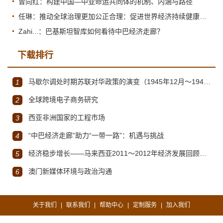
曾向红：构建中国—中亚命运共同体的机制、内涵与路径
任琳：推动全球治理更加公正合理：促进世界经济持续健康发展
Zahi...：巴基斯坦智库如何看待中巴经济走廊？
下载排行
马歇尔调处时期苏联对华政策的演变（1945年12月～1947年1月）
1
全球跨境电子商务研究
2
西亚非洲国家的工程市场
3
“中巴经济走廊”助力“一带一路”：机遇与挑战
4
经济稳步增长——马来西亚2011～2012年经济发展回顾与展望
5
澳门新媒体环境与政治沟通
6
关于我们
联系我们
帮助中心
定制服务
加入我们
|
|
|
|