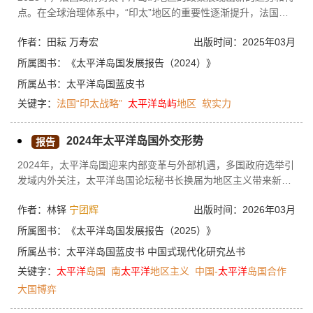
点。在全球治理体系中，“印太”地区的重要性逐渐提升，法国通
过“印太战略”的制定与调整，深化了在该地区的布局。法国的政
作者：田耘 万寿宏
出版时间：2025年03月
策重点在于维护其海外领土的利益，同时关注气候变化、生物多
样性保护等政治性领域，以提升软实力和国际形象。通过外交、
所属图书：
《太平洋岛国发展报告（2024）》
军事、环境保护、文化和科技合作等多方面的努力，法国力图在
所属丛书：
太平洋岛国蓝皮书
太平洋岛屿地区增强影响力，并在“印太”地区重塑大国地位。然
关键字：
法国“印太战略”
太平洋
岛屿
地区
软实力
而，法国在推进政策时也面临地理距离、资源限制、与其他大国
的竞争以及殖民历史带来的挑战和困境。
2024年太平洋岛国外交形势
报告
2024年，太平洋岛国迎来内部变革与外部机遇，多国政府选举引
发域内外关注，太平洋岛国论坛秘书长换届为地区主义带来新气
象。太平洋岛国试图抓住这一机遇期，积极拓展外交空间，提升
作者：林铎
宁团辉
出版时间：2026年03月
国际影响力，在双多边外交上拓展合作版图，创新地区治理机
制，与日本、印度尼西亚、印度等亚洲次区域大国关系深化。太
所属图书：
《太平洋岛国发展报告（2025）》
平洋岛国还积极参与全球治理，举办活动推进相关议程，在国际
所属丛书：
太平洋岛国蓝皮书
中国式现代化研究丛书
平台发声提升代表性。中国与太平洋岛国关系发展不断实现新突
关键字：
太平洋
岛国
南
太平洋
地区主义
中国-
太平洋
岛国合作
破，中国-瑙鲁复交开启双边关系新篇章，务实合作快速发展。6
个太平洋岛国领导人密集访华，元首外交彰显“四个充分尊重”政
大国博弈
策，双边合作日益精细化。美国、澳大利亚、新西兰延续对太平