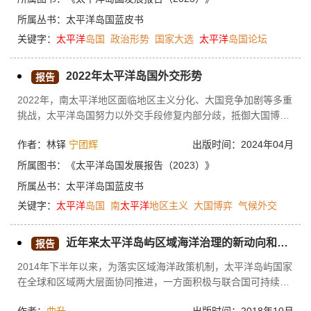
现了混乱。萨摩亚和基里巴斯的现任政府与反对派之间冲突激
所属丛书：
太平洋岛国蓝皮书
烈。新喀里多尼亚和布干维尔的独立依然需要继续谈判，前景不
关键字：
太平洋
岛国
政治形势
国家大选
太平洋
岛国论坛
明。太平洋岛国论坛的分裂危机解除，密克罗尼西亚群岛的4个
国家先后取消退出计划，太平洋岛国重新走向合作。
2022年太平洋岛国外交形势
报告
2022年，南太平洋地区面临地区主义分化、大国竞争加剧等多重
挑战，太平洋岛国努力以外交手段修复内部分歧，抵御大国博弈
牵扯，在赈灾援助、气候治理等领域推动区域合作。2022年，中
作者：林铎
宁团辉
出版时间：2024年04月
国与太平洋岛国关系发展迎来多重突破；美国则空前提高对岛国
的战略定位和资源投入；澳大利亚新任政府力求打造对岛国外交
所属图书：
《太平洋岛国发展报告（2023）》
“新气象”；日本、新西兰等则持续推进与岛国的发展援助合作。
所属丛书：
太平洋岛国蓝皮书
在南太地区大国博弈背景下，太平洋岛国竭力维护独立自主及战
关键字：
太平洋
岛国
南
太平洋
地区主义
大国博弈
气候外交
略平衡。
近年来太平洋岛屿区域海洋治理的新动向和优先事项
报告
2014年下半年以来，为落实区域海洋政策机制，太平洋岛屿国家
在全球和区域两大层面协同推进，一方面积极与联合国可持续发
展议程、全球海洋治理议程和气候变化议程对接；另一方面密集