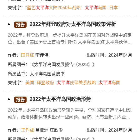
度，并进一步加深在人才培养、能源开发、应对自然灾害与气候
关键字：
“蓝色
太平洋
大陆2050年战略”
太平洋
岛国
日本
变化、防灾减灾等领域与太平洋岛国之间的交流与合作。此外，
日本地方政府、民间企业与岛国间的合作也更为密切。
2022年拜登政府对太平洋岛国政策评析
报告
2022年，拜登政府进一步提升太平洋岛国在美国对外战略中的定
位，出台了美国历史上首项专门针对太平洋岛国的“太平洋伙伴关
系战略”，并将对岛国的政策纳入美国“国家安全战略”文件。在上
作者：
田肖红
李传伟
出版时间：2024年04月
述战略政策指导下，拜登政府在军事安全、政治外交、气候变
化、疫情应对、经贸发展和社会文化等层面进一步全面加强了对
所属图书：
《太平洋岛国发展报告（2023）》
岛国的政策和与太平洋岛国的联系。由于美国对太平洋岛国的政
所属丛书：
太平洋岛国蓝皮书
策具有明显的争霸性和外向性（以域外大国为针对目标），并不
关键字：
美国
拜登政府
太平洋
伙伴关系战略
太平洋
岛国
真正关注岛国人民的需求，加之美国政府和社会自身问题不断，
美国对太平洋岛国政策的效力和可持续性仍值得关注。
2022年太平洋岛国政治形势
报告
2022年，太平洋岛国政治形势较为平稳，个别国家在选举中出现
动荡，政治体制运转也出现一些问题。斐济、巴布亚新几内亚、
瓦努阿图、瑙鲁分别进行了领导人选举，完成政府换届。斐济的
作者：
王作成
吕亚洲 庄欣彤
出版时间：2024年04月
选举表现出更加民主的倾向，瑙鲁的选举也比较顺利。但是，瓦
努阿图提前解散议会进行了选举，巴布亚新几内亚选举过程中出
所属图书：
《太平洋岛国发展报告（2023）》