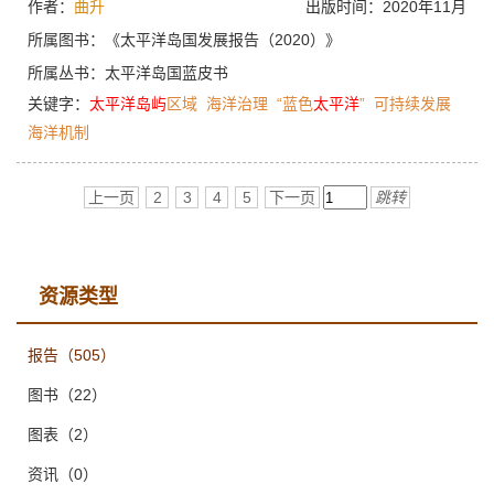
作者：
曲升
出版时间：2020年11月
集召开区域性会议，以凝聚共识，汇集利益攸关方意见和智慧。
这些活动确立了太平洋岛国在全球海洋治理进程和气候变化议程
所属图书：
《太平洋岛国发展报告（2020）》
中的引领地位，同时明确了海洋作为太平洋区域主义首要关切之
所属丛书：
太平洋岛国蓝皮书
地位。随着“蓝色太平洋”这一区域海洋治理新概念的提出，渔业
关键字：
太平洋
岛屿
区域
海洋治理
“蓝色
太平洋
”
可持续发展
的可持续发展、太平洋生态系统复原、海洋科学技术研发和推广
成为区域海洋事务的优先事项。
海洋机制
上一页
2
3
4
5
下一页
跳转
资源类型
报告
（505）
图书
（22）
图表
（2）
资讯
（0）