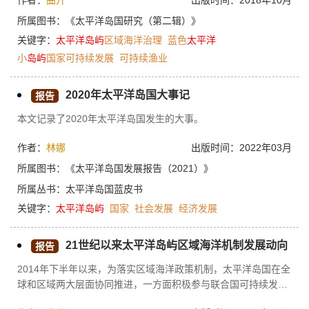
作者：
曲升
出版时间：2018年10月
召开区域性会议，凝聚共识，汇集利益攸关方意见和智慧。这些
活动确立了太平洋岛屿国家在全球海洋治理进程和气候变化议程
所属图书：
《太平洋岛国研究（第二辑）》
中的引领地位，同时，明确了海洋作为区域主义首要关切之地
关键字：
太平洋
岛屿
区域海洋治理
蓝色
太平洋
位。随着“蓝色太平洋”区域主义新概念的提出，渔业的可持续发
小
岛屿
国家可持续发展
可持续渔业
展和太平洋生态系统复原，成为区域海洋事务的两大优先事项。
2020年太平洋岛国大事记
报告
本文记录了2020年太平洋岛国发生的大事。
作者：
林娜
出版时间：2022年03月
所属图书：
《太平洋岛国发展报告（2021）》
所属丛书：
太平洋岛国蓝皮书
关键字：
太平洋
岛屿
国家
社会发展
经济发展
21世纪以来太平洋岛屿区域海洋机制发展动向
报告
2014年下半年以来，为落实区域海洋政策机制，太平洋岛国在全
球和区域两大层面协同推进，一方面积极参与联合国可持续发展
议程、全球气候变化议程、全球海洋治理议程对接；另一方面密