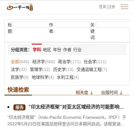
登录
注册
标
作
关
题:
者:
键
词:
分组浏览：
学科
地区
年份
作者
行业
全部
(644)
经济学
(560)
政治学
(171)
社会学
(111)
法学
(32)
管理学
(12)
历史学
(10)
交通运输工程
(7)
民族学
(6)
地球科学
(4)
水利工程
(4)
快速检索
相关度
出版时间
“印太经济框架”对亚太区域经济的可能影响及中国的应对（2023）
报告
“印太经济框架”（Indo-Pacific Economic Framework，IPEF）于
2022年5月23日在美国总统拜登访问日本期间启动。该框架涵盖
了联通经济、韧性经济、清洁经济和公平经济四大主要支柱。首