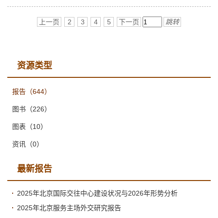
分别位居第10～12位，处于第四层级；临夏和甘南两个民族自治
州分别位居第13、14位，处于第五层级。从评估结果和甘肃省情
上一页
2
3
4
5
下一页
跳转
实际出发，提出以强化地区中心城市带动力和强化地区企业驱动
力作为当前推进提升地区经济综合竞争力水平的两个现实抓手。
资源类型
报告
（644）
图书
（226）
图表
（10）
资讯
（0）
最新报告
2025年北京国际交往中心建设状况与2026年形势分析
2025年北京服务主场外交研究报告