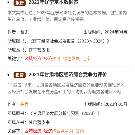
2023年辽宁基本数据表
贸区和经济一体化建设提供了不竭动力。实现阿拉伯区域经济一
报告
体化成为阿拉伯世界强化内部团结、促进国家经济改革、解决地
本文集中汇总了2023年辽宁经济社会发展的基本数据，包括国内
区矛盾和争端、实现共同富裕的重要途径。
生产总值、工业增加值、固定资产投资等。
作者：暂无
出版时间：2024年04月
所属图书：
《辽宁经济社会发展报告（2023～2024）》
所属丛书：
辽宁蓝皮书
关键字：
区域经济
经济
预测
绿色发展
辽宁
2021年甘肃地区经济综合竞争力评价
报告
“十四五”以来，甘肃省各地区发展经济面临的重要现实困难是地
区经济社会发展在不充分基础上的不均衡，为助力各地区不断提
升经济实力，在协同发展的大格局下充分发展、发挥自身竞争优
作者：
关兵
出版时间：2023年01月
势，本文对2021年甘肃省14个地州市的经济综合竞争力发展水平
和竞争格局进行了实证评估分析。评估表明，目前兰州市以绝对
所属图书：
《甘肃经济发展分析与预测（2023）》
优势位列省内各地区经济综合竞争力水平第1位，嘉峪关、金昌
所属丛书：
甘肃蓝皮书
位居第2、3位，处于第二层级；酒泉、天水、白银、庆阳、张
关键字：
区域经济
经济
综合竞争力
甘肃
掖、武威分别位居第4～9位，处于第三层级；平凉、定西、陇南