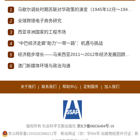
马歇尔调处时期苏联对华政策的演变（1945年12月～1947年1月）
1
全球跨境电子商务研究
2
西亚非洲国家的工程市场
3
“中巴经济走廊”助力“一带一路”：机遇与挑战
4
经济稳步增长——马来西亚2011～2012年经济发展回顾与展望
5
澳门新媒体环境与政治沟通
6
关于我们
联系我们
帮助中心
定制服务
加入我们
|
|
|
|
版权所有 社会科学文献出版社
京ICP备06036494号-16
京公网安备11010202008212号
新出网证（京）字094号
出版物经营许可证：新