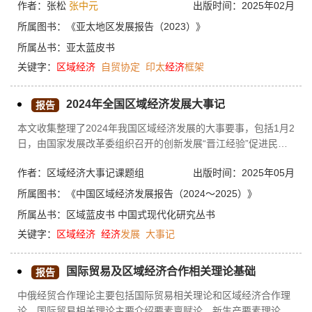
作者：张松
张中元
出版时间：2025年02月
批参与国家共有14个，包括美国、日本、韩国、印度、澳大利
亚、新西兰、印度尼西亚、泰国、马来西亚、菲律宾、新加坡、
所属图书：
《亚太地区发展报告（2023）》
越南、文莱和斐济。这些成员与亚太地区已有的经济贸易协定的
所属丛书：
亚太蓝皮书
成员有较大的重叠。拜登政府推出“印太经济框架”的内部动机包
关键字：
区域经济
自贸协定
印太
经济
框架
括重振美国经济和巩固执政基础，外部目标则是完善亚太地区经
济战略并重塑美国在该地区的经济霸权地位。本质上，该框架是
一项以美国利益优先的“印太”区域制度整合方案，其未来可能对
2024年全国区域经济发展大事记
报告
亚太地区的经济合作和供应链稳定等带来不确定性因素，从而对
本文收集整理了2024年我国区域经济发展的大事要事，包括1月2
地区的长期繁荣与稳定构成挑战。中国需要稳步推进制度型对外
日，由国家发展改革委组织召开的创新发展“晋江经验”促进民营
开放，构建由跨国公司主导的区域供应链，推动“一带一路”高质
经济高质量发展大会在福建晋江召开；1月6日，浙江省出台《浙
量发展以应对“印太经济框架”可能带来的不利影响。
作者：区域经济大事记课题组
出版时间：2025年05月
江省优化营商环境条例》等。
所属图书：
《中国区域经济发展报告（2024～2025）》
所属丛书：
区域蓝皮书
中国式现代化研究丛书
关键字：
区域经济
经济
发展
大事记
国际贸易及区域经济合作相关理论基础
报告
中俄经贸合作理论主要包括国际贸易相关理论和区域经济合作理
论。国际贸易相关理论主要介绍要素禀赋论、新生产要素理论和