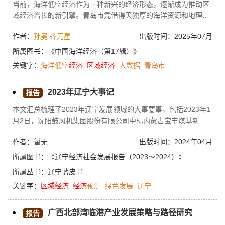
当前，海洋低空经济作为一种新兴的经济形态，逐渐成为推动区
海洋产业与区域经济关联匹配以及政策效应差异。
域经济增长的新引擎。青岛市凭借得天独厚的海洋资源和地理优
势，致力于发展海洋低空经济，以期实现经济结构的转型升级和
作者：
孙冕
齐元星
出版时间：2025年07月
可持续发展。本文聚焦大数据背景下青岛市海洋低空经济的发展
机理与机制，旨在探索这一新兴经济形态如何推动区域经济增
所属图书：
《中国海洋经济（第17辑）》
长。本文通过AHP方法，识别出政策支持、技术创新、产业链协
关键字：
海洋低空
经济
区域经济
大数据
青岛市
同和大数据治理等关键要素，并量化它们对海洋低空经济发展的
影响程度。基于此，本文提出构建前瞻性政策体系支持与引导、
2023年辽宁大事记
强化相关技术创新和人才培养、协同推进产业协同与生态构建以
报告
及提升大数据治理与安全保障能力等发展建议。
本文汇总梳理了2023年辽宁发展领域的大事要事，包括2023年1
月2日，沈阳鼓风机集团股份有限公司中标内蒙古宝丰煤基新材
料有限公司订单，该项目是全球唯一一个规模化用绿氢替代化石
作者：暂无
出版时间：2024年04月
能源生产烯烃的项目，在大空分领域再次刷新关键设备国产化纪
录；2023年1月2日，东北地区首票保税维修货物在营口通关，标
所属图书：
《辽宁经济社会发展报告（2023～2024）》
志着营口综合保税区围绕保税加工、保税维修、跨境电商等产业
所属丛书：
辽宁蓝皮书
打造的“保税+”发展模式全面启动；2023年1月6日，大石桥市、
关键字：
区域经济
经济
预测
绿色发展
辽宁
辽阳县、兴城市三地，入选全国第七批率先基本实现主要农作物
生产全程机械化示范县（市、区）等。
广西北部湾临港产业发展策略与路径研究
报告