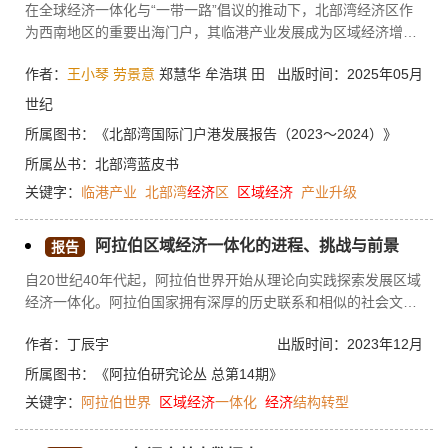
在全球经济一体化与“一带一路”倡议的推动下，北部湾经济区作
为西南地区的重要出海门户，其临港产业发展成为区域经济增长
的关键。当前，北部湾虽已初步构建起现代临海工业集群，但仍
作者：
王小琴
劳景意
郑慧华 牟浩琪 田
出版时间：2025年05月
面临产业滞后与链条不完整等挑战。本文深入探讨了北部湾临港
产业的发展策略与路径，旨在通过明确发展方向、加强基础设施
世纪
建设、促进产业集聚与协同创新、提升产业创新能力及加强国际
所属图书：
《北部湾国际门户港发展报告（2023～2024）》
合作等措施，推动临港产业规模化、优质化、强劲化发展。同
时，结合国内外临港产业的成功经验，本文提出了北部湾临港产
所属丛书：
北部湾蓝皮书
业短期与中长期的发展路径，包括加快重点项目、主导产业及龙
关键字：
临港产业
北部湾
经济
区
区域经济
产业升级
头企业建设，完善产业链条，推动产业转型升级，打造特色临港
产业集群及培育新的经济增长点等，以期实现“港口物流—临港产
阿拉伯区域经济一体化的进程、挑战与前景
报告
业—区域经济”的良性循环，为广西北部湾经济区的持续繁荣与区
域经济的转型升级贡献力量。
自20世纪40年代起，阿拉伯世界开始从理论向实践探索发展区域
经济一体化。阿拉伯国家拥有深厚的历史联系和相似的社会文化
背景，这为其经济一体化奠定了良好基础。但受阿拉伯国家内部
作者：丁辰宇
出版时间：2023年12月
政治分野和经济结构性矛盾制约，以及经济全球化和国际形势对
地区经贸合作的消极影响，阿拉伯区域经济一体化面临诸多困境
所属图书：
《阿拉伯研究论丛 总第14期》
与挑战。近些年，在国际经济持续低迷和新冠疫情冲击全球经济
关键字：
阿拉伯世界
区域经济
一体化
经济
结构转型
的背景下，阿拉伯国家经济发展和一体化进程虽遭重创，却也为
其经济结构转型、融入全球价值链分工，以及推动共同市场、自