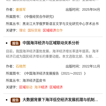
国家竞争优势理论。区域经济合作理论主要介绍区域分工贸易理
作者：
姜振军
出版时间：2025年04月
论、增长极理论和点轴开发理论等。
所属图书：
《中俄经贸合作研究》
所属丛书：
黑龙江大学俄罗斯语言文学与文化研究中心学术丛书
关键字：
理论
国际贸易
区域经济
合作
中国海洋经济与区域联动关系分析
报告
目前，我国海洋经济蓬勃发展，海洋经济增长率逐年提高，海洋
经济已成为国民经济增长的重要动能。本文选取北部、东部、南
部海洋经济圈作为对比分析对象，通过贡献度、拉动度、相对增
作者：
石晓然
出版时间：2022年11月
长率、计量模型回归等，定量揭示其海洋开发活动与区域经济发
展间的联动特征，并对三大海洋经济圈的回归结果进行对比。结
所属图书：
《中国海洋经济发展报告（2021～2022）》
果显示：东部海洋经济圈的海洋产业与区域经济间联动作用最
所属丛书：
海洋经济蓝皮书
强，拉动度和间接贡献度最高；南部海洋经济圈海洋产业对区域
关键字：
区域
联动
海洋
经济
区域经济
经济的直接贡献度最强，尚未形成双向循环推动作用；北部海洋
经济圈的区域经济可有效带动海洋产业的发展，但海洋产业发展
对区域经济的推动作用相对较弱。各区域间联动差异的内在因素
大数据背景下海洋低空经济发展机理与机制——以青岛市为例
报告
主要为海洋资源配置与经济发展环境、海陆统筹协调发展程度、