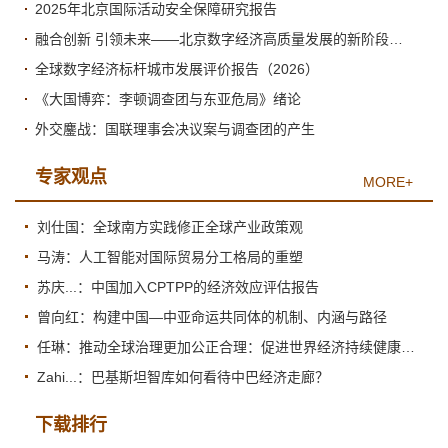
2025年北京国际活动安全保障研究报告
融合创新 引领未来——北京数字经济高质量发展的新阶段与新跃升
全球数字经济标杆城市发展评价报告（2026）
《大国博弈：李顿调查团与东亚危局》绪论
外交鏖战：国联理事会决议案与调查团的产生
专家观点
MORE+
刘仕国：全球南方实践修正全球产业政策观
马涛：人工智能对国际贸易分工格局的重塑
苏庆...：中国加入CPTPP的经济效应评估报告
曾向红：构建中国—中亚命运共同体的机制、内涵与路径
任琳：推动全球治理更加公正合理：促进世界经济持续健康发展
Zahi...：巴基斯坦智库如何看待中巴经济走廊？
下载排行