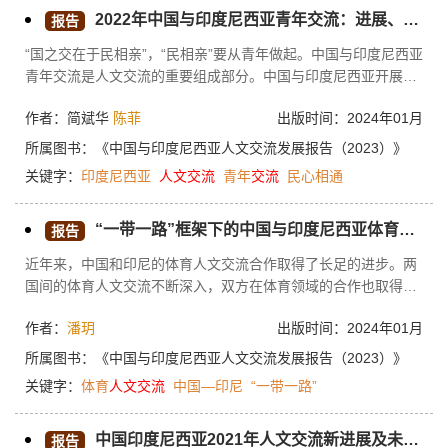
2022年中国与印度尼西亚青年交流：进展、问题与展望
报告
“国之交在于民相亲”，“民相亲”要从青年做起。中国与印度尼西亚
青年交流是人文交流的重要组成部分。中国与印度尼西亚开展青
年交流具有顶层设计到位、品牌项目初具规模、经贸合作提供物
作者：简斌华
陈菲
出版时间：2024年01月
质激励等有利条件。2022年，中国与印度尼西亚开展了各类青年
交流，形成了官方力量和民间力量共同推动、以高校为重要依
所属图书：
《中国与印度尼西亚人文交流发展报告（2023）》
托、以东盟多边平台为补充的特点。尽管取得了一定成绩，但也
关键字：
印度尼西亚
人文
交流
青年
交流
民心相通
存在民间层面独立组织青年交流的能力较弱、青年交流的双向性
不足、青年交流的持续性不足、青年交流的参与主体具有局限性
“一带一路”框架下的中国与印度尼西亚体育人文交流合作
的问题，存在改进的空间。展望2023年，中国与印度尼西亚青年
报告
交流将更加热络，将在促进民心相通、夯实两国关系的民意基础
近年来，中国和印尼的体育人文交流合作取得了长足的进步。两
方面持续发挥作用。
国间的体育人文交流不断深入，双方在体育领域的合作也取得了
显著的成果。现在，交流目的从提高竞技体育水平拓展到加强体
作者：
潘玥
出版时间：2024年01月
育人文交流合作，中印尼体育交流活动不断增多，范围不断扩
大，双方还签署了一系列体育合作协议，交流方式也更为直接和
所属图书：
《中国与印度尼西亚人文交流发展报告（2023）》
创新。但是，中印尼体育人文交流也面临一些挑战。双方存在文
关键字：
体育
人文
交流
中国—印尼
“一带一路”
化差异和语言交流障碍，这阻碍了双方之间的交流；印尼缺乏足
够的财政支持，双方缺乏技术和知识分享；由于印尼的全民健身
中国印度尼西亚2021年人文交流新进展及未来合作建议
意识不足，印尼民众对体育人文交流不够重视，受到中国体育文
报告