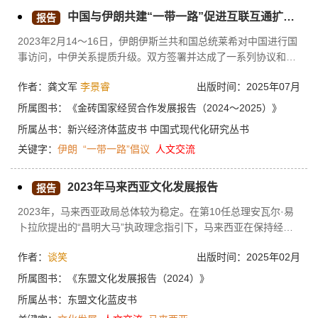
中国与伊朗共建“一带一路”促进互联互通扩大人文交流的建议
报告
2023年2月14～16日，伊朗伊斯兰共和国总统莱希对中国进行国
事访问，中伊关系提质升级。双方签署并达成了一系列协议和谅
解备忘录，双方将积极推进《中伊25年全面合作协议》，落实好
作者：龚文军
李景睿
出版时间：2025年07月
共建“一带一路”合作规划。本报告在分析伊朗与我国共建“一带一
路”合作，促进互联互通、扩大人文交流的路径中发现，中伊两国
所属图书：
《金砖国家经贸合作发展报告（2024～2025）》
在“一带一路”框架下的合作潜力巨大、前景广阔。为此，提出以
所属丛书：
新兴经济体蓝皮书
中国式现代化研究丛书
下建议：一是加强政治互信，共同维护国际公平正义和区域安
关键字：
伊朗
“一带一路”倡议
人文
交流
全；二是科学化、持久化地提高中国—伊朗能源合作水平；三是
深化经贸、基础设施等领域的务实合作；四是扩大农产品贸易与
投资，推动农业技术合作；五是完善工业人才培养体系，打造地
2023年马来西亚文化发展报告
报告
区工业中心；六是开展人文交流活动，推动民心相通。
2023年，马来西亚政局总体较为稳定。在第10任总理安瓦尔·易
卜拉欣提出的“昌明大马”执政理念指引下，马来西亚在保持经济
平稳增长的同时，在文化领域有很大的发展。2023年，马来西亚
作者：
谈笑
出版时间：2025年02月
加大对文化领域的财政投入，在文化遗产保护、影视业和旅游业
发展等方面都取得显著的成就。在对外人文交流方面，马来西亚
所属图书：
《东盟文化发展报告（2024）》
继续深化与中国和东盟国家之间的交流与合作。
所属丛书：
东盟文化蓝皮书