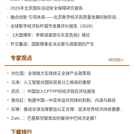
2025年北京国际活动安全保障研究报告
融合创新 引领未来——北京数字经济高质量发展的新阶段与新跃升
全球数字经济标杆城市发展评价报告（2026）
《大国博弈：李顿调查团与东亚危局》绪论
外交鏖战：国联理事会决议案与调查团的产生
专家观点
MORE+
刘仕国：全球南方实践修正全球产业政策观
马涛：人工智能对国际贸易分工格局的重塑
苏庆...：中国加入CPTPP的经济效应评估报告
曾向红：构建中国—中亚命运共同体的机制、内涵与路径
任琳：推动全球治理更加公正合理：促进世界经济持续健康发展
Zahi...：巴基斯坦智库如何看待中巴经济走廊？
下载排行