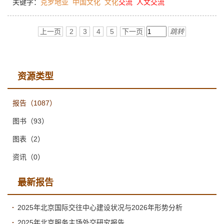
关键字：
克罗地亚
中国文化
文化
交流
人文
交流
主导，萨格勒布大学自2004年开设汉语专业，并于2024年将汉
学专业提升为正式的本科学位专业。孔子学院在克罗地亚设立了
多个汉语教学点，课程涵盖语言与中国文化学习。从研究成果来
上一页
2
3
4
5
下一页
跳转
看，克罗地亚学界对中国的学术研究成果涵盖了语言文学、社会
文化、经济、国际关系、人文社会、医疗健康、旅游业及生态环
境等多个领域。同时，著名汉学家如伊沃·德拉吉切维奇、克莱什
米尔·尤拉克及白伊维等在促进中克文化交流中发挥了重要作用。
资源类型
总体来看，克罗地亚的中国文化研究及汉语教学正在不断深化，
体现了两国之间日益增强的社会与文化联系。
报告
（1087）
图书
（93）
图表
（2）
资讯
（0）
最新报告
2025年北京国际交往中心建设状况与2026年形势分析
2025年北京服务主场外交研究报告