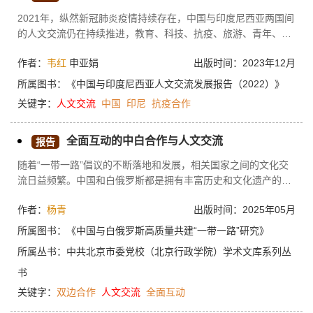
化的影响较小。因此，为了进一步推进中印尼体育人文交流，需
2021年，纵然新冠肺炎疫情持续存在，中国与印度尼西亚两国间
要实行针对性措施以应对上述挑战。双方在体育人文交流方面应
的人文交流仍在持续推进，教育、科技、抗疫、旅游、青年、文
建立更加紧密的合作关系，克服语言交流障碍，还应发展中印尼
化等领域的交流合作不断发展。在不断反复的世纪疫情与变幻莫
体育产业联盟，同时，加强体育技术和知识的分享，加强体育人
作者：
韦红
申亚娟
出版时间：2023年12月
测的国际局势的交织叠加影响下，中印尼两国间的人文交流面临
文交流的宣传，以提高双方之间的交流水平。
更多的挑战。面对这种形势，中国应注重释放更强大的友好交流
所属图书：
《中国与印度尼西亚人文交流发展报告（2022）》
信号，通过与印尼宽领域、多层次、全方位的交流，以策略性叙
关键字：
人文
交流
中国
印尼
抗疫合作
事“讲好中国故事”，培育两国知名合作品牌，加深两国民众间的
相互理解和信任，展现中国和平发展的负责任的大国形象。
全面互动的中白合作与人文交流
报告
随着“一带一路”倡议的不断落地和发展，相关国家之间的文化交
流日益频繁。中国和白俄罗斯都是拥有丰富历史和文化遗产的国
家。白俄罗斯与中国虽然地理位置相隔遥远，但如前所述，两国
作者：
杨青
出版时间：2025年05月
之间的友好关系由来已久。自1992年两国建交以来，双方在政
治、经济、文化等多个领域展开了广泛的合作。随着白俄罗斯对
所属图书：
《中国与白俄罗斯高质量共建“一带一路”研究》
“一带一路”倡议的响应，中国与白俄罗斯国家友好关系不断升
所属丛书：
中共北京市委党校（北京行政学院）学术文库系列丛
温，中国与白俄罗斯之间的人文交流也取得了长足的进展，通过
多层次的全面互动实现了两国的双向融入和民心相通。本文是对
书
“对象-过程-项目-人文”框架下“人文”的研究。
关键字：
双边合作
人文
交流
全面互动