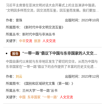
习近平主席曾在亚洲文明对话大会开幕式上的主旨演讲中强调，
“文明因多样而交流，因交流而互鉴，因互鉴而发展。我们要加强
世界上不同国家、不同民族、不同文化的交流互鉴，夯实共建亚
作者：曾珠
出版时间：2023年10月
洲命运共同体、人类命运共同体的人文基础”。旅游交流合作是中
外文明交流互鉴的重要组成，是构建人类命运共同体的重要方
所属图书：
《新时代中非文明交流互鉴》
面。中国与非洲大陆都拥有丰富悠久的历史文化资源和多样的自
所属丛书：
新时代中国与非洲丛书
然资源，中非旅游交往有益于中非之间的文明交流互鉴，有利于
关键字：
中非
交流
旅游
人文
交流
促进中非双方之间的社会经济发展，有助于中非人民通过文化和
旅游交往拥有更多获得感和幸福感。中非旅游交流合作是推动中
非共同发展、共同繁荣，构建更加紧密的中非命运共同体的一个
“一带一路”倡议下中国与东非国家的人文交流合作
报告
重要途径。
中国自唐代以来就与东非地区发生了密切的交往，从而为中国与
东非国家在“一带一路”倡议下的合作提供了丰富的历史文化遗
产。中国与东非国家的政治友好关系和现有的文化合作框架为双
作者：
刘云
出版时间：2023年12月
方在“一带一路”倡议下的人文交流与合作提供了坚实的基础，双
方文化差异和非洲文化基础设施落后则对双方进一步加深人文交
所属图书：
《国别和区域研究文集（第一辑）》
流与合作提出了挑战。本文就如何在“一带一路”倡议下加强中国
所属丛书：
兰州大学“一带一路”丛书
与东非国家的人文交流与合作提出了思路。
关键字：
中国
东非国家
“一带一路”
人文
交流