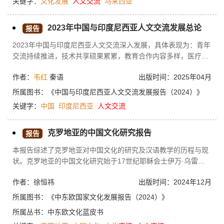
关键字：
文化发展
人文
交流
马来西亚
2023年中国与印度尼西亚人文交流发展总论
报告
2023年中国与印度尼西亚人文交流深入发展，具体表现为：青年
交流持续推进，技术共享硕果累累，教育合作内容多样，医疗卫
生合作蓬勃开展，文化交流全面开花，文旅交流再添活力。但两
作者：
韦红
秦语
出版时间：2025年04月
国人文交流在地域、内容、形式和效果等方面仍有提升空间。基
于此，中国需合理布局人文交流资源，充实人文交流内容，鼓励
所属图书：
《中国与印度尼西亚人文交流发展报告（2024）》
人文交流的本土化和双向互鉴，讲好中国故事。
关键字：
中国
印度尼西亚
人文
交流
克罗地亚的中国文化研究报告
报告
本报告综述了克罗地亚对中国文化的研究及汉语教学的历程与现
状。克罗地亚的中国文化研究始于17世纪耶稣会士伊万·乌雷曼
与中国的初步接触，后逐渐缓慢发展。20世纪90年代以后，随着
作者：徐恒祎
出版时间：2024年12月
全球化进程的推进，克罗地亚对中国的关注领域有了明显的拓
展，研究成果从最初的游记等概览类介绍拓展到了语言、文学、
所属图书：
《中东欧国家文化发展报告（2024）》
文化、经济、科技等多个方面的深入研究。在中国文化的学习方
所属丛书：
中东欧文化蓝皮书
面，克罗地亚的汉语教学主要由萨格勒布大学中文系和孔子学院