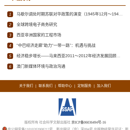
马歇尔调处时期苏联对华政策的演变（1945年12月～1947年1月）
1
全球跨境电子商务研究
2
西亚非洲国家的工程市场
3
“中巴经济走廊”助力“一带一路”：机遇与挑战
4
经济稳步增长——马来西亚2011～2012年经济发展回顾与展望
5
澳门新媒体环境与政治沟通
6
关于我们
联系我们
帮助中心
定制服务
加入我们
|
|
|
|
版权所有 社会科学文献出版社
京ICP备06036494号-16
京公网安备11010202008212号
新出网证（京）字094号
出版物经营许可证：新