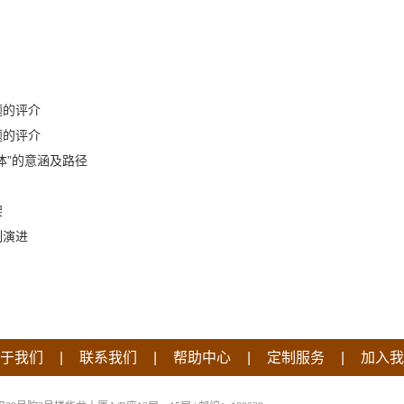
题的评介
题的评介
体”的意涵及路径
架
制演进
|
|
|
|
于我们
联系我们
帮助中心
定制服务
加入我