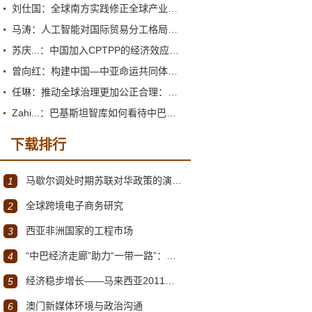
刘仕国：全球南方实践修正全球产业政策观
马涛：人工智能对国际贸易分工格局的重塑
苏庆...：中国加入CPTPP的经济效应评估报告
曾向红：构建中国—中亚命运共同体的机制、内涵与路径
任琳：推动全球治理更加公正合理：促进世界经济持续健康发展
Zahi...：巴基斯坦智库如何看待中巴经济走廊？
下载排行
马歇尔调处时期苏联对华政策的演变（1945年12月～1947年1月）
1
全球跨境电子商务研究
2
西亚非洲国家的工程市场
3
“中巴经济走廊”助力“一带一路”：机遇与挑战
4
经济稳步增长——马来西亚2011～2012年经济发展回顾与展望
5
澳门新媒体环境与政治沟通
6