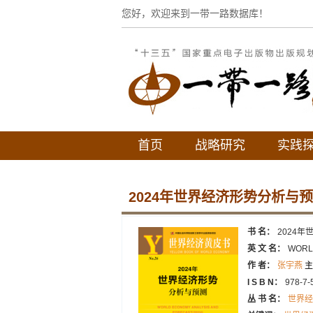
您好，欢迎来到一带一路数据库！
首页
战略研究
实践
2024年世界经济形势分析与
书 名：
2024
英 文 名：
WORL
作 者：
张宇燕
主
I S B N：
978-7-
丛 书 名：
世界经