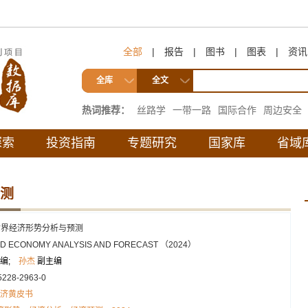
全部
|
报告
|
图书
|
图表
|
资讯
全库
全文
热词推荐：
丝路学
一带一路
国际合作
周边安全
互联互通
探索
投资指南
专题研究
国家库
省域
预测
年世界经济形势分析与预测
D ECONOMY ANALYSIS AND FORECAST （2024）
编;
孙杰
副主编
5228-2963-0
济黄皮书