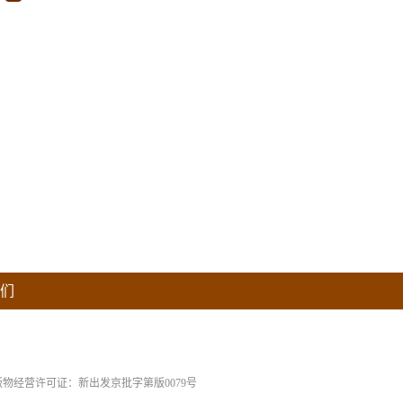
们
版物经营许可证：新出发京批字第版0079号