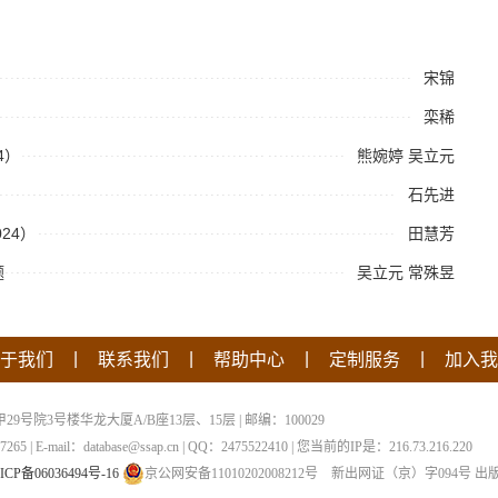
宋锦
栾稀
4）
熊婉婷
吴立元
石先进
24）
田慧芳
题
吴立元
常殊昱
|
|
|
|
于我们
联系我们
帮助中心
定制服务
加入我
院3号楼华龙大厦A/B座13层、15层 | 邮编：100029
 | E-mail：database@ssap.cn | QQ：2475522410 | 您当前的IP是：
216.73.216.220
ICP备06036494号-16
京公网安备11010202008212号
新出网证（京）字094号
出