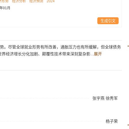
济形势
经济分析
经济预测
2024
4年01月
生成引文
下行趋势。尽管全球就业形势有所改善，通胀压力也有所缓解，但全球债务
界经济增长分化加剧、颠覆性技术带来深刻复杂影...
展开
张宇燕
徐秀军
杨子荣