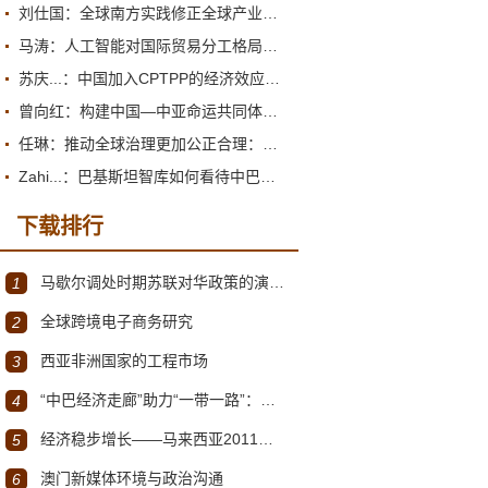
刘仕国：全球南方实践修正全球产业政策观
马涛：人工智能对国际贸易分工格局的重塑
苏庆...：中国加入CPTPP的经济效应评估报告
曾向红：构建中国—中亚命运共同体的机制、内涵与路径
任琳：推动全球治理更加公正合理：促进世界经济持续健康发展
Zahi...：巴基斯坦智库如何看待中巴经济走廊？
下载排行
马歇尔调处时期苏联对华政策的演变（1945年12月～1947年1月）
1
全球跨境电子商务研究
2
西亚非洲国家的工程市场
3
“中巴经济走廊”助力“一带一路”：机遇与挑战
4
经济稳步增长——马来西亚2011～2012年经济发展回顾与展望
5
澳门新媒体环境与政治沟通
6