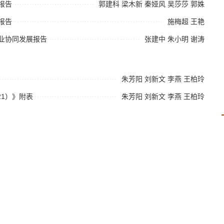
报告
郭建科
梁木新
秦娅风
吴莎莎
郭姝
报告
施梅超
王艳
流业协同发展报告
张建中
朱小明
谢涛
朱芳阳
刘新文
李燕
王柏玲
21）》附表
朱芳阳
刘新文
李燕
王柏玲