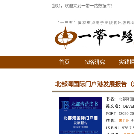
您好，欢迎来到一带一路数据库！
首页
战略研究
实践
北部湾国际门户港发展报告（20
书 名：
北部湾国
英 文 名：
DEVE
PORT （2020-2
作 者：
朱芳阳
主
I S B N：
978-7-