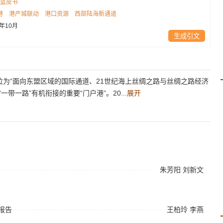
蓝皮书
港
港产城联动
港口资源
西部陆海新通道
1年10月
生成引文
定位为“面向东盟区域的国际通道、21世纪海上丝绸之路与丝绸之路经济
带一路”有机衔接的重要“门户港”。20...
展开
朱芳阳
刘新文
报告
王柏玲
李燕