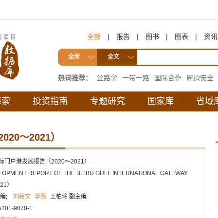
全部
|
报告
|
图书
|
图表
|
资讯
全库
全文
热词推荐：
丝路学
一带一路
国际合作
周边安全
互联互通
探索
投资指南
专题研究
国家库
省域
20～2021）
际门户港发展报告（2020～2021）
LOPMENT REPORT OF THE BEIBU GULF INTERNATIONAL GATEWAY
021）
编;
刘新文
李燕
王柏玲
副主编
5201-9070-1