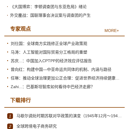
《大国博弈：李顿调查团与东亚危局》绪论
外交鏖战：国联理事会决议案与调查团的产生
专家观点
MORE+
刘仕国：全球南方实践修正全球产业政策观
马涛：人工智能对国际贸易分工格局的重塑
苏庆...：中国加入CPTPP的经济效应评估报告
曾向红：构建中国—中亚命运共同体的机制、内涵与路径
任琳：推动全球治理更加公正合理：促进世界经济持续健康发展
Zahi...：巴基斯坦智库如何看待中巴经济走廊？
下载排行
马歇尔调处时期苏联对华政策的演变（1945年12月～1947年1月）
1
全球跨境电子商务研究
2