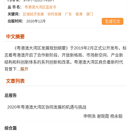
I S B N：
978-7-5201-7436-7
丛 书 名：
粤港澳大湾区蓝皮书
关键词：
区域经济发展
协同发展
广东
香港
澳门
出版时间：
2020年12月
生成引文
中文摘要
《粤港澳大湾区发展规划纲要》于2019年2月正式公开发布，标
志着粤港澳开启了合作新阶段、开放新格局、市场新空间、产业新
结构和科创新体系的系列创新和改革。粤港澳大湾区肩负着新时代
背景下...
展开
文章列表
总报告
2020年粤港澳大湾区协同发展的机遇与挑战
申明浩
谢观霞
杨永聪
综合篇