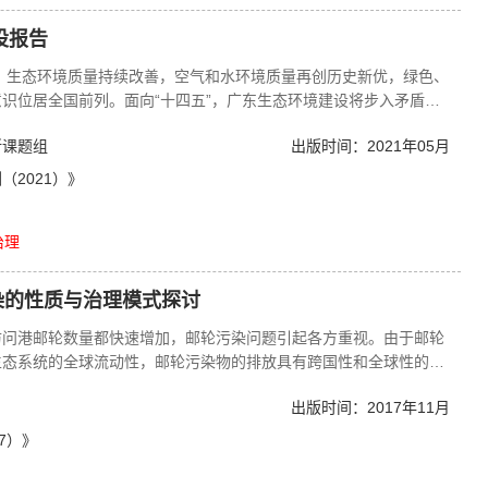
设报告
效，生态环境质量持续改善，空气和水环境质量再创历史新优，绿色、
识位居全国前列。面向“十四五”，广东生态环境建设将步入矛盾转
”；切实解决好人民群众身边的环境问题，建立健全生态产品价值实
所课题组
出版时间：2021年05月
力现代化建设。
2021）》
治理
染的性质与治理模式探讨
访问港邮轮数量都快速增加，邮轮污染问题引起各方重视。由于邮轮
生态系统的全球流动性，邮轮污染物的排放具有跨国性和全球性的特
和全球环境问题凸显的背景下，引入海权来讨论我国邮轮经济可持续
出版时间：2017年11月
开发，分析邮轮跨国污染的流动性、复杂性、多边性带来的环境监管
境治理中的实践模式、实施机制和实现路径，有利于海洋经济可持续
7）》
游的绿色发展具有重要意义。