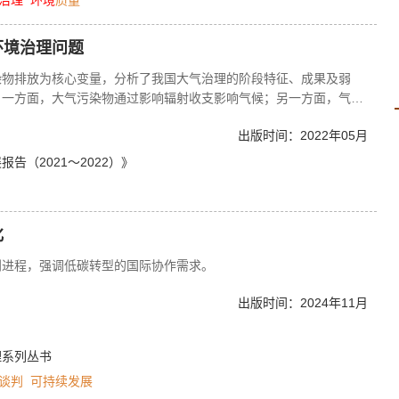
治理
环境
质量
环境治理问题
染物排放为核心变量，分析了我国大气治理的阶段特征、成果及弱
。一方面，大气污染物通过影响辐射收支影响气候；另一方面，气候
度、湿度等气候因素影响进行合成分解，增强毒性和生物学特征，对
出版时间：2022年05月
影响；二是关于我国水环境治理成效的分析，从部门协调推进、创新
水资源治理成果，并针对其中的问题提出了政策建议。在水环境治理
告（2021～2022）》
中国水环境治理问题，积极思考在水污染治理、水资源保护以及水生
续打好碧水保卫战的重要举措，也是应对气候变化的必然选择；三是
于固体废物分类、集中化和无害化处理等制度，降低固体废物对气候
化
战。当前全球气候变暖、极端天气等现象频现，引发全人类深刻反
若处置不当则会加重气候变化。在气候变化背景下，构建系统有效的
判进程，强调低碳转型的国际协作需求。
出版时间：2024年11月
理系列丛书
谈判
可持续发展