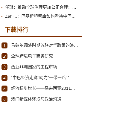
任琳：推动全球治理更加公正合理：促进世界经济持续健康发展
Zahi...：巴基斯坦智库如何看待中巴经济走廊？
下载排行
马歇尔调处时期苏联对华政策的演变（1945年12月～1947年1月）
1
全球跨境电子商务研究
2
西亚非洲国家的工程市场
3
“中巴经济走廊”助力“一带一路”：机遇与挑战
4
经济稳步增长——马来西亚2011～2012年经济发展回顾与展望
5
澳门新媒体环境与政治沟通
6