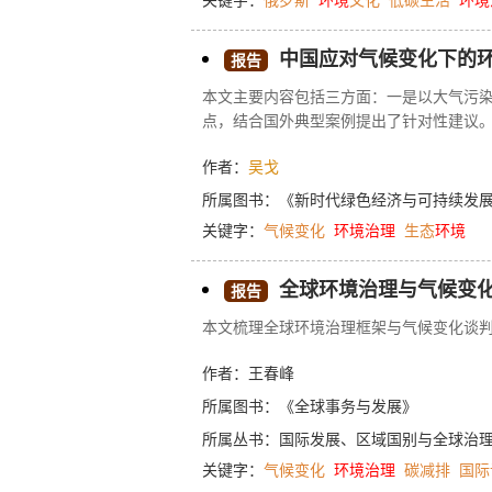
关键字：
俄罗斯
环境
文化
低碳生活
环境
中国应对气候变化下的
报告
本文主要内容包括三方面：一是以大气污
点，结合国外典型案例提出了针对性建议
因变化反作用于大气污染，后者可以被温
作者：
吴戈
人类健康、农业生产和生态环境造成不良
河长制和加强生态保护修复等举措展示了
所属图书：
《新时代绿色经济与可持续发展报
已进入“深水区”的当下，重新审视和观察
关键字：
气候变化
环境治理
生态
环境
态修复不同层面精准施策，不仅是中国持
关于我国固体废物治理的相关研究，聚焦
全球环境治理与气候变
变化的影响。气候变化是全世界的共同挑
报告
思。固体废物与温室气体排放密切相关，
本文梳理全球环境治理框架与气候变化谈
固体废物管理政策框架意义重大。
作者：王春峰
所属图书：
《全球事务与发展》
所属丛书：
国际发展、区域国别与全球治
关键字：
气候变化
环境治理
碳减排
国际