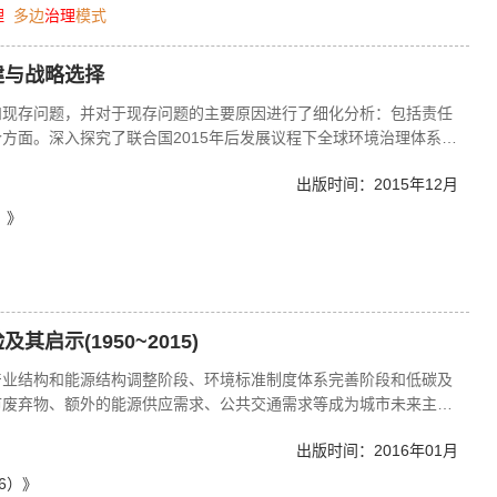
理
多边
治理
模式
建与战略选择
和现存问题，并对于现存问题的主要原因进行了细化分析：包括责任
方面。深入探究了联合国2015年后发展议程下全球环境治理体系和
对。
出版时间：2015年12月
）》
启示(1950~2015)
产业结构和能源结构调整阶段、环境标准制度体系完善阶段和低碳及
市废弃物、额外的能源供应需求、公共交通需求等成为城市未来主要
色发展成为伦敦市面向未来的环境管理发展方向。在伦敦环境治理发
出版时间：2016年01月
人口与产业活动向外围疏解是其中的一项重要内容。通过中心城区与
能定位，为伦敦疏解城市环境压力做出了贡献。
6）》