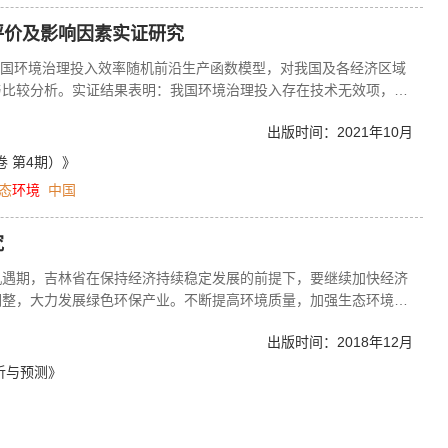
评价及影响因素实证研究
我国环境治理投入效率随机前沿生产函数模型，对我国及各经济区域
与比较分析。实证结果表明：我国环境治理投入存在技术无效项，全
U”形状态；人均受教育程度对我国环境治理投入效率的促进作用最
出版时间：2021年10月
平；人口规模、工业化水平以及经济发展水平不利于我国环境治理投
率最高，其次是东部和中部地区，最后是西部地区；各经济区域环境
卷 第4期）》
权水平对东部和中部地区具有促进作用，对西部和东北地区具有阻碍
态
环境
中国
具有促进作用，而不利于中部地区，人口质量是影响各经济区域环境
利于东部地区和中部地区，而有利于西部地区和东北地区；城镇化水
究
西部和东北地区具有阻碍作用；经济发展水平对中部地区和东北地区
具有阻碍作用。本文的研究为我国环境治理政策的改革提供了一定的
机遇期，吉林省在保持经济持续稳定发展的前提下，要继续加快经济
调整，大力发展绿色环保产业。不断提高环境质量，加强生态环境综
设的总体部署。保护好美丽吉林的生态自然环境，让绿水青山尽快转
出版时间：2018年12月
境治理过程中取得的进展与存在问题的过程中，提出适合吉林省环境
析与预测》