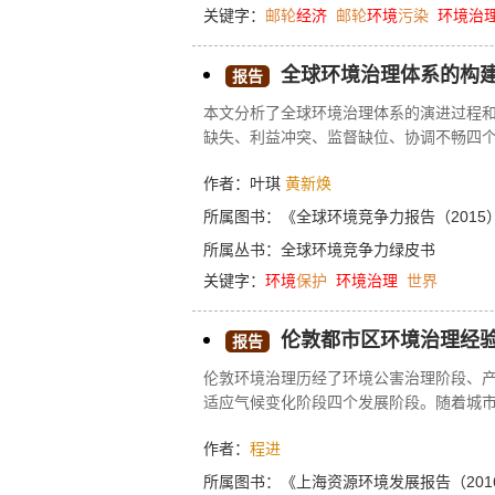
关键字：
邮轮
经济
邮轮
环境
污染
环境治
全球环境治理体系的构
报告
本文分析了全球环境治理体系的演进过程
缺失、利益冲突、监督缺位、协调不畅四个
重构以及发达国家、发展中国家的战略应
作者：叶琪
黄新焕
所属图书：
《全球环境竞争力报告（2015
所属丛书：
全球环境竞争力绿皮书
关键字：
环境
保护
环境治理
世界
伦敦都市区环境治理经验及其
报告
伦敦环境治理历经了环境公害治理阶段、
适应气候变化阶段四个发展阶段。随着城
的环境压力和挑战，智慧化环境管理和绿
作者：
程进
展过程中，通过建设新城，推动中心城区
外围新城的合作，优化资源配置和城市功
所属图书：
《上海资源环境发展报告（201