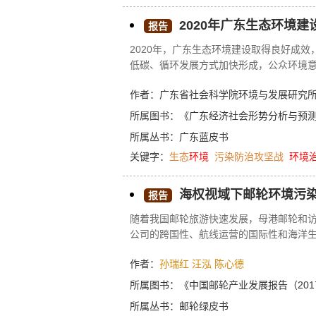
2020年广东生态环境建
报告
2020年，广东生态环境建设取得良好成
低碳、循环发展方式加快形成，公众环境意
换期，需巩固好已有成果，坚持“三个治污
作者：广东省社会科学院环境与发展研究
现机制，加快生态环境治理体系和治理能
所属图书：
《广东经济社会形势分析与预测（
所属丛书：
广东蓝皮书
关键字：
生态
环境
污染防治攻坚战
环境
海权视域下邮轮环境污
报告
随着我国邮轮旅游快速发展，母港邮轮和
公司的跨国性、航线运营的国际性和海洋
征。在我国综合国力提升、国际形势变化
作者：
孙瑞红
汪泓
陈心德
发展下的海洋权益保护、生态安全与资源
和治理挑战，探索我国邮轮旅游在国际环
所属图书：
《中国邮轮产业发展报告（201
发展和海洋生态文明建设，对我国邮轮旅
所属丛书：
邮轮绿皮书