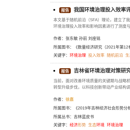
我国环境治理投入效率
报告
本文基于随机前沿（SFA）理论，建立了
环境治理投入效率和影响因素进行了测度
国及各经济区域环境治理投入效率近似呈“
作者：张东敏 孙前 刘座铭
大，其次分别是财政分权水平和城镇化水
入效率的提高；东北地区环境治理投入效
所属图书：
《数量经济研究（2021年第12
治理投入效率影响因素不尽相同。财政分
关键字：
环境治理
投入效率
随机前沿
生
作用；人口规模对东部、西部和东北地区
治理投入效率的共同因素；工业化水平不
吉林省环境治理对策研
平对东部地区具有促进作用，而对中部、
报告
具有促进作用，而对东部地区和西部地区
当前，面对改善环境质量的关键期与战略
方向。
转型升级步伐，以科技创新带动产业结构
合治理，完善环保规划，推进生态文明建
作者：
徐嘉
化为金山银山。在总结梳理近期吉林省环
治理的机制与对策。
所属图书：
《2019年吉林经济社会形势分
所属丛书：
吉林蓝皮书
关键字：
经济
形势
生态
环境
环境治理