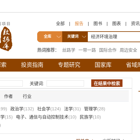
全部
|
报告
|
图书
|
图表
|
资讯
全库
关键词
热词推荐：
丝路学
一带一路
国际合作
周边安全
互联互通
探索
投资指南
专题研究
国家库
省域
关键词:
作者
行业
199)
政治学
(132)
社会学
(124)
法学
(31)
管理学
(28)
物学
(15)
电子、通信与自动控制技术
(10)
民族学
(10)
)