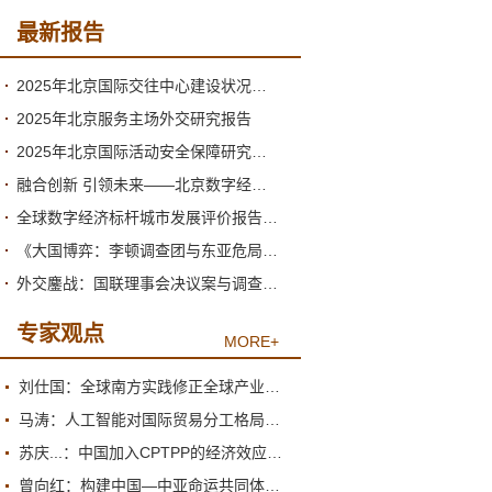
最新报告
2025年北京国际交往中心建设状况与2026年形势分析
2025年北京服务主场外交研究报告
2025年北京国际活动安全保障研究报告
融合创新 引领未来——北京数字经济高质量发展的新阶段与新跃升
全球数字经济标杆城市发展评价报告（2026）
《大国博弈：李顿调查团与东亚危局》绪论
外交鏖战：国联理事会决议案与调查团的产生
专家观点
MORE+
刘仕国：全球南方实践修正全球产业政策观
马涛：人工智能对国际贸易分工格局的重塑
苏庆...：中国加入CPTPP的经济效应评估报告
曾向红：构建中国—中亚命运共同体的机制、内涵与路径