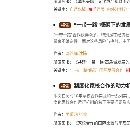
所属图书：
《海帆寻踪：文化遗产视野下
关键字：
自然水域
海洋
界限
内外洋划分
“一带一路”框架下的发
报告
“一带一路”合作伙伴众多，特别是在经济
带来不确定性。面对这些风险与挑战，中国
带一路”发展合作有必要进一步打造发展合
作者：
沈铭辉
沈陈
所属图书：
《共建“一带一路”高质量发展
关键字：
“一带一路”倡议
国际发展合作
制
制度化家校合作的动力机
报告
本文在历时10年家校合作实验和一系列实
度化家校合作运行机制的若干重要问题及
作者：
吴重涵
张俊
所属图书：
《家校合作的国际比较与学理