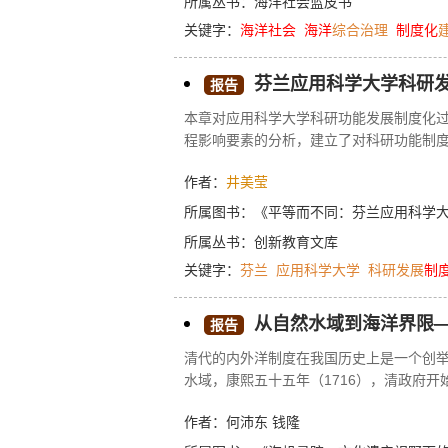
所属丛书：
海洋社会蓝皮书
关键字：
海洋
社会
海洋
综合治理
制度化
芬兰应用科学大学科研
报告
本章对应用科学大学科研功能发展制度化过程
程影响要素的分析，建立了对科研功能制度
制度化的分析框架进行简单说明。第二节聚
作者：
井美莹
中外部兼容性和组织收益性分析的基础上
些挑战的过程中，高校内部的组织团体或
所属图书：
《平等而不同：芬兰应用科学
了小结。
所属丛书：
创新教育文库
关键字：
芬兰
应用科学大学
科研发展
制
从自然水域到海洋界限
报告
清代的内外洋制度在我国历史上是一个创
水域，康熙五十五年（1716），清政府
是内外洋划分的主要依据，文献对于内外
作者：何沛东 钱隆
的内外洋划分标准和方法。