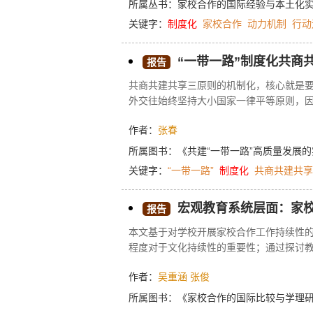
所属丛书：
家校合作的国际经验与本土化
关键字：
制度化
家校合作
动力机制
行动
“一带一路”制度化共商
报告
共商共建共享三原则的机制化，核心就是要
外交往始终坚持大小国家一律平等原则，
制手段，也不是当今霸权国家所采取的强
作者：
张春
体现为两个方面：一是中国与共建“一带一
量发展，也服务于更为宏观的全球新型发展
所属图书：
《共建“一带一路”高质量发展
的基于开放、包容原则的三方合作，同时
关键字：
“一带一路”
制度化
共商共建共享
宏观教育系统层面：家
报告
本文基于对学校开展家校合作工作持续性
程度对于文化持续性的重要性；通过探讨
出一个适于各地各学校判定自己家校合作
作者：
吴重涵
张俊
提出提升家校合作工作制度化水平的若干
所属图书：
《家校合作的国际比较与学理