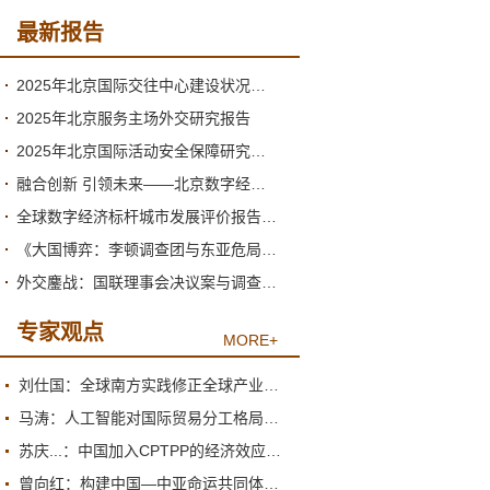
最新报告
2025年北京国际交往中心建设状况与2026年形势分析
2025年北京服务主场外交研究报告
2025年北京国际活动安全保障研究报告
融合创新 引领未来——北京数字经济高质量发展的新阶段与新跃升
全球数字经济标杆城市发展评价报告（2026）
《大国博弈：李顿调查团与东亚危局》绪论
外交鏖战：国联理事会决议案与调查团的产生
专家观点
MORE+
刘仕国：全球南方实践修正全球产业政策观
马涛：人工智能对国际贸易分工格局的重塑
苏庆...：中国加入CPTPP的经济效应评估报告
曾向红：构建中国—中亚命运共同体的机制、内涵与路径