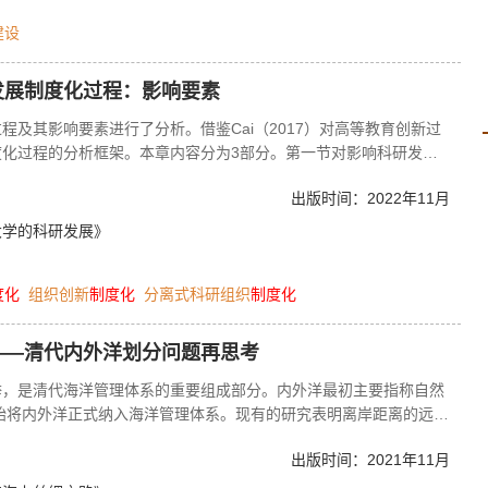
建设
发展制度化过程：影响要素
及其影响要素进行了分析。借鉴Cai（2017）对高等教育创新过
化过程的分析框架。本章内容分为3部分。第一节对影响科研发展
焦T校和X校的科研功能发展制度化过程分析。在对其科研发展过程
出版时间：2022年11月
，识别并归纳出组织在不同发展阶段遇到的挑战，然后分析在应对这
个人如何发挥能动性，促进了科研功能发展实现制度化。第三节进行
大学的科研发展》
度化
组织创新
制度化
分离式科研组织
制度化
——清代内外洋划分问题再思考
举，是清代海洋管理体系的重要组成部分。内外洋最初主要指称自然
开始将内外洋正式纳入海洋管理体系。现有的研究表明离岸距离的远近
洋划分的记载呈现出区域性、变化性等特征，似乎清代并无一套统一
出版时间：2021年11月