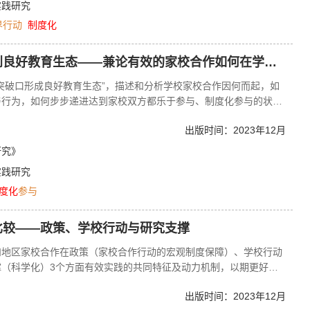
实践研究
界行动
制度化
良好教育生态——兼论有效的家校合作如何在学校产生
突破口形成良好教育生态”，描述和分析学校家校合作因何而起，如
与行为，如何步步递进达到家校双方都乐于参与、制度化参与的状
学校和家庭共同所处的实际生活场域，从家长和教师的合作意识、有
出版时间：2023年12月
营造良好教育生态的实践方向。
研究》
实践研究
度化
参与
比较——政策、学校行动与研究支撑
和地区家校合作在政策（家校合作行动的宏观制度保障）、学校行动
（科学化）3个方面有效实践的共同特征及动力机制，以期更好地
出版时间：2023年12月