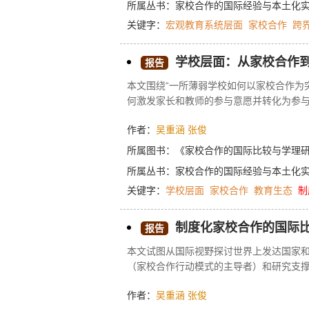
所属丛书：
家校合作的国际经验与本土化
关键字：
宏观教育系统层面
家校合作
跨
学校层面：从家校合作到
报告
本文围绕“一所薄弱学校如何以家校合作为
何激发家长和教师的参与意愿并转化为参
态，最终形成良好教育生态。期望回归到
作者：
吴重涵
张俊
效行动及教训经验等方面提取以家校合作
所属图书：
《家校合作的国际比较与学理
所属丛书：
家校合作的国际经验与本土化
关键字：
学校层面
家校合作
教育生态
制
制度化家校合作的国际
报告
本文试图从国际视野探讨世界上发达国家
（家校合作行动模式的主导者）和研究支撑
推动我国家校合作发展进程。
作者：
吴重涵
张俊