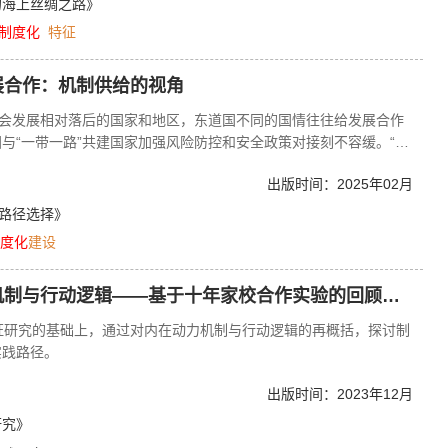
的海上丝绸之路》
制度化
特征
展合作：机制供给的视角
社会发展相对落后的国家和地区，东道国不同的国情往往给发展合作
与“一带一路”共建国家加强风险防控和安全政策对接刻不容缓。“一
作示范项目，提供务实高效的合作平台，促进共建国家可持续发展。
出版时间：2025年02月
的路径选择》
度化
建设
制与行动逻辑——基于十年家校合作实验的回顾与反思
证研究的基础上，通过对内在动力机制与行动逻辑的再概括，探讨制
实践路径。
出版时间：2023年12月
研究》