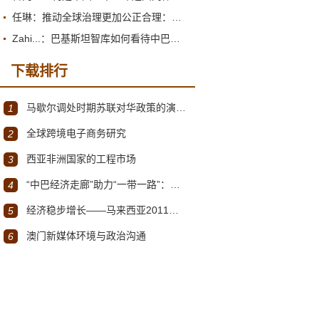
任琳：推动全球治理更加公正合理：促进世界经济持续健康发展
Zahi...：巴基斯坦智库如何看待中巴经济走廊？
下载排行
马歇尔调处时期苏联对华政策的演变（1945年12月～1947年1月）
1
全球跨境电子商务研究
2
西亚非洲国家的工程市场
3
“中巴经济走廊”助力“一带一路”：机遇与挑战
4
经济稳步增长——马来西亚2011～2012年经济发展回顾与展望
5
澳门新媒体环境与政治沟通
6