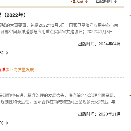
相关度
出版时间
（2022年）
领域的大事要事，包括2022年1月5日，国家卫星海洋应用中心与南
源部空间海洋遥感与应用重点实验室共建协议；2022年1月5日，
强海水养殖生态环境监管的意见》；2022年1月6日，自然资源部
出版时间：2024年04月
浮式海上风电成套装备研制及应用示范项目”海洋环境安全保障浮标
3）》
海洋
事业高质量发展
继续呈现稳中有进、精准治理的发展势头，海洋综合化治理全面呈现，
具规划性和长远性，国际合作在领域和空间上呈现多元化特征。与此
但仍然面临诸多困难和挑战，海洋科技攻坚仍需努力，海洋综合化治
出版时间：2020年11月
进步伐，海洋事业的发展需要进一步加大社会参与力度。可持续的海
理。
0）》