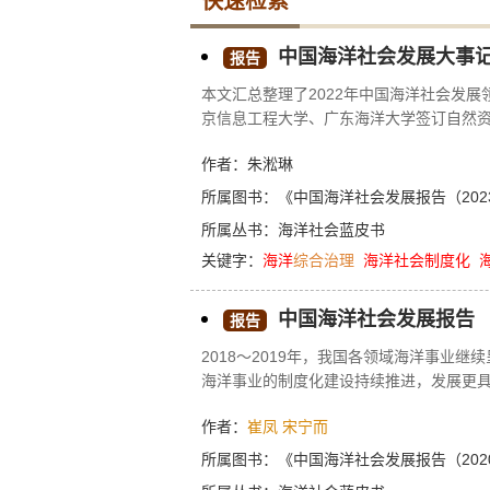
快速检索
中国海洋社会发展大事记
报告
本文汇总整理了2022年中国海洋社会发展
京信息工程大学、广东海洋大学签订自然资
生态环境部、农业农村部联合印发《关于加
作者：朱淞琳
南海局所属南海调查技术中心顺利完成“漂
的布放任务等。
所属图书：
《中国海洋社会发展报告（202
所属丛书：
海洋社会蓝皮书
关键字：
海洋
综合治理
海洋
社会
制度化
中国海洋社会发展报告
报告
2018～2019年，我国各领域海洋事业
海洋事业的制度化建设持续推进，发展更
同时，我国海洋事业虽然整体发展平稳，
作者：
崔凤
宋宁而
理需要持续推进，制度化建设需要加快推
洋社会发展依然需要在诸多环节上加强治
所属图书：
《中国海洋社会发展报告（202