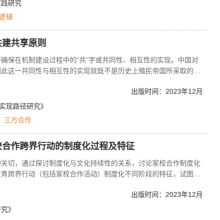
实践研究
逻辑
共建共享原则
确保在机制建设过程中的“共”字或共同性、相互性的实现。中国对
因此这一共同性与相互性的实现就既不是历史上殖民帝国所采取的强
制加欺骗手段，而是一种基于共同体意识的自愿原则。具体而言，它
出版时间：2023年12月
路”合作国家之间的伙伴关系建设，这既服务于共建“一带一路”高质
伙伴关系建设；二是中国与非合作国家围绕共建“一带一路”而展开
的实现路径研究》
涵盖发展合作和市场合作两大方面。
三方合作
校合作跨界行动的制度化过程及特征
的关切，通过探讨制度化与文化持续性的关系，讨论家校合作制度化
教育跨界行动（包括家校合作活动）制度化不同阶段的特征，试图给
制度化程度（以及其他跨界教育教学改革行动）的一般特征。最后，
出版时间：2023年12月
专业建议。
研究》