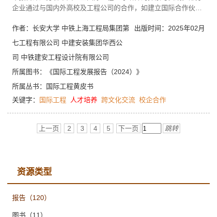
企业通过与国内外高校及工程公司的合作，如建立国际合作伙伴
网络、共同开发教育培养项目等，已在国际工程人才培养上取得
作者：长安大学 中铁上海工程局集团第
出版时间：2025年02月
了一定的成效。然而，企业在人才培养过程中仍面临诸多挑战，
主要存在缺乏系统性培养策略、跨文化沟通能力不足、实践机会
七工程有限公司 中建安装集团华西公
有限等问题。具体表现为企业在人才培养上缺乏长远眼光和规划
司 中铁建安工程设计院有限公司
性，导致培养过程杂乱无章；过于注重专业技能和理论知识的灌
输，而忽视了跨文化沟通能力的培养；受限于资金、安全、管理
所属图书：
《国际工程发展报告（2024）》
等多方面的因素，难以为人才提供足够的海外实践机会。针对上
所属丛书：
国际工程黄皮书
述问题，本报告提出以下对策建议：一是构建企业内部国际工程
关键字：
国际工程
人才培养
跨文化交流
校企合作
人才培养体系，实现课程内容与企业实践的深度融合，加强系统
化实践培训与国际项目的对接；二是加强政策引导与产业合作，
争取国家政策支持，深化与国际工程界的合作与交流，共同探索
上一页
2
3
4
5
下一页
跳转
更有效的资金模型和资源配置方式；三是优化资源配置与激励机
制，加大人才培养投入力度，建立有效的激励机制与晋升通道，
激发员工的职业发展动力；四是加强跨文化沟通与团队建设，提
升员工的跨文化沟通能力，构建国际化团队，吸引和留住具有不
资源类型
同文化背景和专业技能的人才。
报告
（120）
图书
（11）