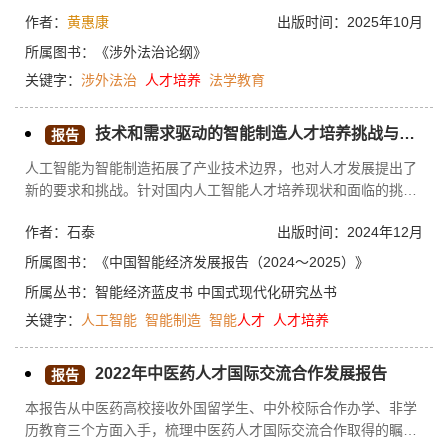
德才兼备、知行合一的高素质涉外法治人才队伍是一项战略性的
司实习项目等来推动某些领域人才的培养。
作者：
黄惠康
出版时间：2025年10月
世纪工程，既是当务之急，也是长远所需。要下大力抓好人才培
养质量，提升国际竞争力，同时着力打造有利于涉外法治人才成
所属图书：
《涉外法治论纲》
长的需求环境和制度性保障
关键字：
涉外法治
人才培养
法学教育
技术和需求驱动的智能制造人才培养挑战与路径
报告
人工智能为智能制造拓展了产业技术边界，也对人才发展提出了
新的要求和挑战。针对国内人工智能人才培养现状和面临的挑
战，研究基于环球优路公司在人才培养中的创新实践，提出可以
作者：石泰
出版时间：2024年12月
利用数字孪生等人工智能技术创新智能制造人才培养，包括因材
施教为学生提供个性化教学学习，利用三维仿真和虚拟现实技术
所属图书：
《中国智能经济发展报告（2024～2025）》
为学生提供“真实”环境下无风险的实际操作练习，利用数字孪生
所属丛书：
智能经济蓝皮书
中国式现代化研究丛书
让教师和学生实时监控和调整制造过程等。
关键字：
人工智能
智能制造
智能
人才
人才培养
2022年中医药人才国际交流合作发展报告
报告
本报告从中医药高校接收外国留学生、中外校际合作办学、非学
历教育三个方面入手，梳理中医药人才国际交流合作取得的瞩目