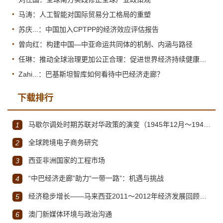
马涛：人工智能对国际贸易分工格局的重塑
苏庆...：中国加入CPTPP的经济效应评估报告
曾向红：构建中国—中亚命运共同体的机制、内涵与路径
任琳：推动全球治理更加公正合理：促进世界经济持续健康发展
Zahi...：巴基斯坦智库如何看待中巴经济走廊？
下载排行
马歇尔调处时期苏联对华政策的演变（1945年12月～1947年1月）
1
全球跨境电子商务研究
2
西亚非洲国家的工程市场
3
“中巴经济走廊”助力“一带一路”：机遇与挑战
4
经济稳步增长——马来西亚2011～2012年经济发展回顾与展望
5
澳门新媒体环境与政治沟通
6