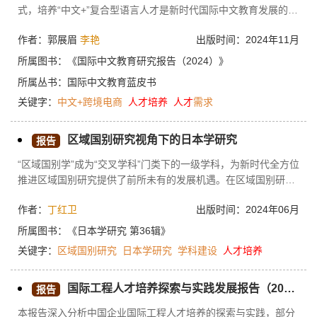
式，培养“中文+”复合型语言人才是新时代国际中文教育发展的重
要任务。“中文+跨境电商”人才培养需求存在区域与国别差异，同
作者：郭展眉
李艳
出版时间：2024年11月
时，还存在应用场景的差异，如商贸场景需求、留学场景需求
等。本文旨在对“中文+跨境电商”人才的培养现状及需求状况进行
所属图书：
《国际中文教育研究报告（2024）》
调查分析，在此基础上，探讨对策。本文认为可鼓励更多职业院
所属丛书：
国际中文教育蓝皮书
校加入“鲁班工坊”和“海丝学院”等职教品牌建设中，拓展跨境电商
关键字：
中文+跨境电商
人才培养
人才
需求
职教“朋友圈”；密切行业交流与合作，促进职业院校间以及与其
他主体间的交流与合作，搭建实践服务平台；完善社会培养模
式，开办跨境电商技术技能培训班和操作坊等社会教育机构；与
区域国别研究视角下的日本学研究
报告
海外相关职业院校开展合作，开设“中文+跨境电商”人才培养与实
“区域国别学”成为“交叉学科”门类下的一级学科，为新时代全方位
践基地；开发满足区域国别需求和行业场景需求的教学资源。
推进区域国别研究提供了前所未有的发展机遇。在区域国别研究
学理性和理论化等问题备受关注的同时，如何强化跨学科研究和
作者：
丁红卫
出版时间：2024年06月
学科交叉融合创新并加强学科建设、教材建设、人才培养和新型
高校智库建设成为外语学科未来发展的重要课题。日语学科中的
所属图书：
《日本学研究 第36辑》
日本学研究至今已有较为扎实的学科和人才基础，进一步推动日
关键字：
区域国别研究
日本学研究
学科建设
人才培养
本学研究的理论发展与教材建设、完善“通才+专才”的人才培养机
制、为两国各领域的合作发展提供学术支撑是时代发展的要求。
国际工程人才培养探索与实践发展报告（2024）
报告
本报告深入分析中国企业国际工程人才培养的探索与实践，部分