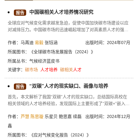
中国碳相关人才培养情况研究
报告
全球应对气候变化需求越发急迫，促使中国加快碳市场建设以应
对减排压力。中国碳市场的迅速崛起增加了对高素质人才的强烈
需求，碳相关人才缺口凸显，人才供需失衡，碳相关人才培养体
作者：马苒迪
易毅
张钰涵
出版时间：2024年07月
系的建立迫在眉睫。本报告旨在深入探讨碳市场发展对人才的需
求及相应的培养机制，着重揭示当前碳市场发展所面临的人才需
所属图书：
《全球碳市场发展报告（2024）》
求缺口还未得到充分满足、培养体系仍需完善、人才培养质量有
所属丛书：
气候经济蓝皮书
待提升等问题。本报告通过借鉴欧盟、德国和美国的先进实践经
关键字：
碳市场
人才培养
碳相关
人才
验，采用案例分析方法，从实践角度出发，提出加大重点行业员
工职业技能培训力度、加快培养高层次科技创新型人才、重视国
际化人才培养等适用于我国碳相关人才培养的政策建议，为我国
“双碳”人才的现实缺口、画像与培养
报告
碳市场的可持续发展提供必要的人才支撑和政策指导。
首先，本文解析了我国“双碳”人才的现实缺口，总结国际高校在
相关领域的人才培养经验，发现国际上主要形成了“双碳+”嵌入式
和“双碳专”专业化两种培养模式。前者指在传统专业基础上进行
作者：
芦慧
陈思璇
乐星贝 鲍思嘉 续磊
出版时间：2024年12月
“双碳”方向的延伸，涵盖多个领域；后者则以应对气候变化为核
心，培养“双碳”领域专项人才。其次，通过质性研究和定量研究
鑫
相结合的方法，构建并提出了“双碳”人才的五维度画像结构，分
所属图书：
《应对气候变化报告（2024）》
别是“低碳知识与技能”“绿色知识与技能”“数字化素养”“通用能力”