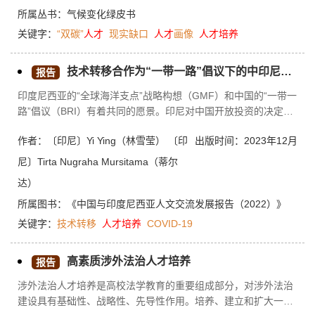
“个人特质”。最后，对标该画像结构，系统地提出了建立以政府
所属丛书：
气候变化绿皮书
为主导、以高校为主体、以企业为重要合作伙伴的多方参与的“双
关键字：
“双碳”
人才
现实缺口
人才
画像
人才培养
碳”人才共同体培养模式，以期为如期实现“双碳”目标提供智力、
人力等方面的体系性理念与模式借鉴。
技术转移合作为“一带一路”倡议下的中印尼合资企业培养人才
报告
印度尼西亚的“全球海洋支点”战略构想（GMF）和中国的“一带一
路”倡议（BRI）有着共同的愿景。印尼对中国开放投资的决定助
推了中国在印尼投资的增加。不幸的是，由于该领域仍存在一些
作者：〔印尼〕Yi Ying（林雪莹） 〔印
出版时间：2023年12月
障碍，这种投资的增长有时并不顺利。当地工人使用源自中国的
技术和与跨国投资者、外国同事互动交流的能力较低，导致该领
尼〕Tirta Nugraha Mursitama（蒂尔
域出现各种问题。自新冠肺炎疫情发生以来，中国政府的出入境
达）
政策有所收紧，由于赴海外工作的中国技术工人数量受到限制，
“一带一路”倡议下的多个项目被迫推迟。开展从中国向印尼的技
所属图书：
《中国与印度尼西亚人文交流发展报告（2022）》
术转移是解决自新冠肺炎疫情发生以来“一带一路”项目被推迟的
关键字：
技术转移
人才培养
COVID-19
问题的重要方案。本研究所关注的问题是：在“一带一路”框架
下，中国对印尼的何种技术转移可以有助于培养印尼本土人才？
高素质涉外法治人才培养
报告
如何在公司管理中实施技术转移？本研究表明，预计将出现非正
式的技术转移解决方案，即通过 YouTube 和其他社交媒体提供
涉外法治人才培养是高校法学教育的重要组成部分，对涉外法治
技术援助和在线咨询，以及正式的技术转移解决方案，即通过中
建设具有基础性、战略性、先导性作用。培养、建立和扩大一支
印尼政府、大学和工业界的合作，设立奖学金激励机制和跨国公