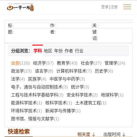
登录
注册
标
作
关
题:
者:
键
词:
分组浏览：
学科
地区
年份
作者
行业
全部
(120)
经济学
(57)
教育学
(43)
社会学
(27)
管理学
(24)
政治学
(23)
语言学
(8)
计算机科学技术
(7)
历史学
(6)
法学
(4)
民族学
(4)
中医学与中药学
(3)
电子、通信与自动控制技术
(3)
统计学
(3)
工程与技术科学基础学科
(2)
安全科学技术
(2)
地球科学
(1)
能源科学技术
(1)
核科学技术
(1)
土木建筑工程
(1)
环境科学技术
(1)
新闻学与传播学
(1)
图书馆、情报与文献学
(1)
快速检索
相关度
出版时间