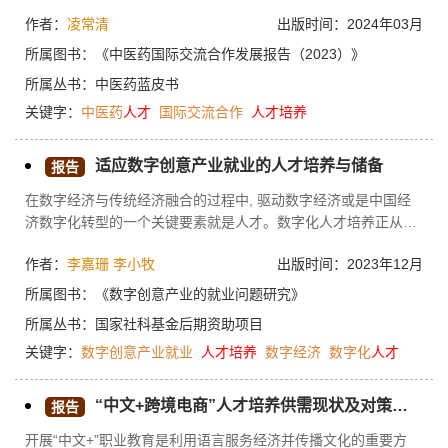
成绩，分析中医药人才国际交流合作在新形势下面临的多方壁
作者：
凌常清
出版时间：2024年03月
垒，进而有针对性地提出推动中医药人才国际交流合作创新发展
的思考建议，要推动形成促进国际中医药人才交流合作的共识，
所属图书：
《中医药国际交流合作发展报告（2023）》
积极推进中医药产业化、现代化和国际化进程，健全国际中医药
所属丛书：
中医药蓝皮书
人才交流合作机构，探索创新国际中医药人才交流合作机制和方
关键字：
中医药
人才
国际交流合作
人才培养
式，加大高校中医药国际人才培养力度，进一步完善国际中医药
人才培养的相关资源。
适应数字创意产业就业的人才培养与储备
报告
在数字经济与传统经济融合的过程中, 驱动数字经济或是中国经
济数字化转型的一个关键要素就是人才。数字化人才培养正从学
科导向转变为产业需求导向，从专业分割转向跨界交叉融合，而
作者：
李嘉珊
李小牧
出版时间：2023年12月
人才培养的目标亦从服务数字经济转变为支撑引领数字经济发
展。
所属图书：
《数字创意产业的就业问题研究》
所属丛书：
国家社科基金后期资助项目
关键字：
数字创意产业就业
人才培养
数字经济
数字化
人才
“中文+跨境电商”人才培养供需现状及对策分析（2024）
报告
开展“中文+”职业教育是利用语言服务经济并传播文化的重要方