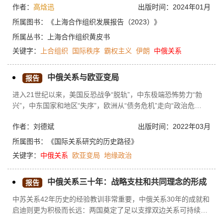
作者：
高焓迅
出版时间：2024年01月
国。伊朗加入上合组织是国际/地区秩序深刻演变的结果，也是中
俄伊三方应对国际和地区形势不断变化的必然选择。在国际关系
所属图书：
《上海合作组织发展报告（2023）》
民主化、国际格局多极化演变中，中俄伊三边互动的主要推动因
所属丛书：
上海合作组织黄皮书
素是抵制以美国为首的霸权主义欺凌、共同捍卫地区稳定与繁
关键字：
上合组织
国际秩序
霸权主义
伊朗
中俄关系
荣、倡导尊重多样文明和谐共生。在上合组织框架下，中俄伊三
边良性互动有利于增进地区国家间政治互信和相互了解，共同应
对以“三股势力”为代表的安全威胁，弥合因新冠疫情和地缘政治
中俄关系与欧亚变局
报告
危机导致的国际地区产业链断裂，深化成员国间经济合作，推动
进入21世纪以来，美国反恐战争“脱轨”，中东极端恐怖势力“勃
构建上合组织命运共同体。
兴”，中东国家和地区“失序”，欧洲从“债务危机”走向“政治危
机”，美国急于逃离中东“泥潭”并“重返亚太”，特别是中国的“崛
作者：刘德斌
出版时间：2022年03月
起”和俄罗斯的“复兴”，已经让1997年布热津斯基构想的欧亚地缘
政治“大棋局”破局，并且让中俄“全面战略协作伙伴关系”的形成具
所属图书：
《国际关系研究的历史路径》
备了世界秩序的意义。特朗普当选美国总统给国际关系带来新的
关键字：
中俄关系
欧亚变局
地缘政治
变数，中俄全面战略协作伙伴关系开始面对“特朗普冲击”。中俄
两国只有保持足够的战略定力，才能“驯服”特朗普的野蛮冲撞，
中俄关系三十年：战略支柱和共同理念的形成
推动美国和西方的妥协和退让，与中俄两国合作构建一种新的战
报告
略合作关系，从而构建一种新的世界秩序。中俄关系的发展绝不
中苏关系42年历史的经验教训非常重要，中俄关系30年的成就和
是西方媒体所描述的那种“抱团取暖”，而是在欧亚变局中形成的
启迪则更为积极而长远：两国奠定了足以支撑双边关系可持续发
一种新的秩序构建。中俄学界需要不断更新观念，与时俱进，为
展的物质基础，摸索到双边关系特有的相处之道，建立了相互关