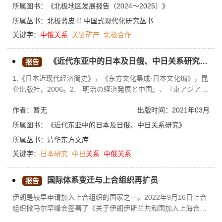
俄罗斯的经济制裁，涉及部分中俄北极关键矿产项目；特朗普积
所属图书：
《北极地区发展报告（2024～2025）》
极推动美俄北极资源开发，试图制约中俄北极合作。要进一步深
所属丛书：
北极蓝皮书
中国式现代化研究丛书
化中俄北极资源合作，推动北极关键矿产治理进程，为北极地区
关键字：
中俄关系
关键矿产
北极合作
可持续发展做贡献。
《近代东亚中的日本及日俄、中日关系研究》作者学术成果目录
报告
1.《日本近现代经济简史》，《东方文化集成·日本文化编》，昆
仑出版社，2006。2.『明治の経済発展と中国』、『東アジアの
なかの日本歷史7』（日本语版）、六興出版，1989年10月。3.
作者：暂无
出版时间：2021年03月
《日俄关系简史（1697—1917）》，天津人民出版社，1985。
4.天津市历史研究所日本史研究室编写（合撰）《中日两国人民
所属图书：
《近代东亚中的日本及日俄、中日关系研究》
的友谊源远流长》，人民出版社，1976。5.郭蕴静、周启乾：
所属丛书：
清华东方文库
《中日经济关系史》（上、下），《东方文化集成·日本文化
关键字：
日本研究
中日
关系
中俄关系
编》，国家出版基金项目，昆仑出版社，2012。1.《浅论明治维
新与同治中兴》
国际体系变迁与上合组织再扩员
报告
伊朗是较早申请加入上合组织的国家之一。2022年9月16日上合
组织撒马尔罕峰会签署了《关于伊朗伊斯兰共和国加入上海合作
组织义务的备忘录》，这标志着伊朗即将成为上合组织正式成员