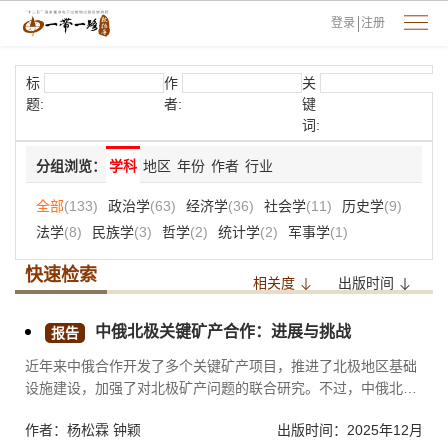
登录
注册
标
作
关
题:
者:
键
词:
分组浏览：
学科
地区
年份
作者
行业
全部
(133)
政治学
(63)
经济学
(36)
社会学
(11)
历史学
(9)
法学
(8)
民族学
(3)
哲学
(2)
统计学
(2)
军事学
(1)
快速检索
相关度
出版时间
中俄北极关键矿产合作：进展与挑战
报告
近年来中俄合作开发了多个关键矿产项目，推进了北极地区基础
设施建设，加强了对北极矿产问题的联合研究。不过，中俄北极
关键矿产开发也面临诸多挑战：北极脆弱的生态环境对矿产开发
作者：杨松霖 钟颖
出版时间：2025年12月
提出了更高的环保要求；自乌克兰危机以来，美西方持续加大对