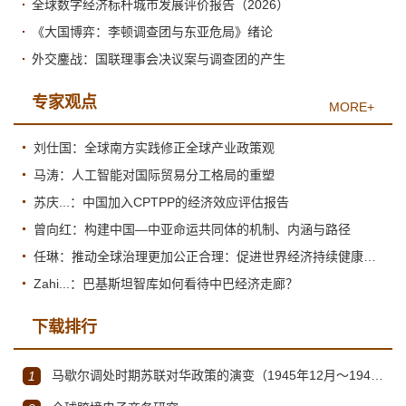
全球数字经济标杆城市发展评价报告（2026）
《大国博弈：李顿调查团与东亚危局》绪论
外交鏖战：国联理事会决议案与调查团的产生
专家观点
MORE+
刘仕国：全球南方实践修正全球产业政策观
马涛：人工智能对国际贸易分工格局的重塑
苏庆...：中国加入CPTPP的经济效应评估报告
曾向红：构建中国—中亚命运共同体的机制、内涵与路径
任琳：推动全球治理更加公正合理：促进世界经济持续健康发展
Zahi...：巴基斯坦智库如何看待中巴经济走廊？
下载排行
马歇尔调处时期苏联对华政策的演变（1945年12月～1947年1月）
1