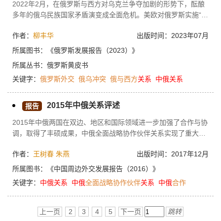
2022年2月，在俄罗斯与西方对乌克兰争夺加剧的形势下，酝酿
多年的俄乌民族国家矛盾演变成全面危机。美欧对俄罗斯实施“升
级版”制裁，美国和北约向乌克兰提供军事援助等因素，不但使乌
作者：
柳丰华
出版时间：2023年07月
克兰危机朝着高烈度和长期化的方向发展，而且赋予俄与西方对
抗以结构性和系统性的特征。因此，2022年俄罗斯更加坚定地推
所属图书：
《俄罗斯发展报告（2023）》
行反西方、亲东方的外交政策。在中近期，这种外交政策不大可
所属丛书：
俄罗斯黄皮书
能出现重大变化。
关键字：
俄罗斯外交
俄乌冲突
俄与西方
关系
中俄关系
2015年中俄关系评述
报告
2015年中俄两国在双边、地区和国际领域进一步加强了合作与协
调，取得了丰硕成果，中俄全面战略协作伙伴关系实现了重大发
展和突破。未来，中俄关系总体利好，但在务实合作领域面临挑
作者：
王树春
朱燕
出版时间：2017年12月
战，比如资金隐患、政治风险和俄罗斯对中国的疑虑等。
所属图书：
《中国周边外交发展报告（2016）》
关键字：
中俄关系
中俄
全面战略协作伙伴
关系
中俄
合作
上一页
2
3
4
5
下一页
跳转