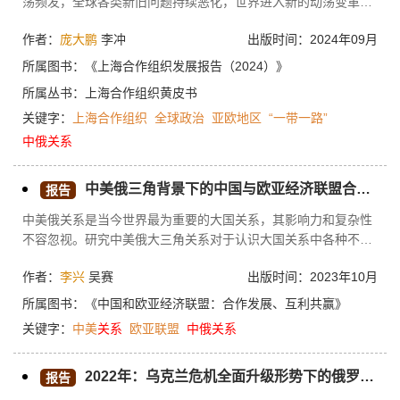
荡频发，全球各类新旧问题持续恶化，世界进入新的动荡变革
期。在动荡变革的全球大趋势下，世界面临新的不稳定、不确定
作者：
庞大鹏
李冲
出版时间：2024年09月
和难以预料的因素。在各种因素的相互作用下，全球原有趋势持
续演化并呈现世界经济的权力化、全球治理的松散化、地区冲突
所属图书：
《上海合作组织发展报告（2024）》
的长期化等新特征。这些特征对上海合作组织的发展提出了新要
所属丛书：
上海合作组织黄皮书
求。面对世界之变、时代之变、历史之变，上海合作组织秉承守
关键字：
上海合作组织
全球政治
亚欧地区
“一带一路”
望相助、同舟共济的优良传统，践行共同、综合、合作、可持续
的安全观，秉持创新、协调、绿色、开放、共享的发展理念，传
中俄关系
承睦邻友好精神，维护国际公平正义，推动人类命运共同体继续
从理念转化为行动、从愿景转变为现实。2023年上海合作组织发
中美俄三角背景下的中国与欧亚经济联盟合作关系
报告
展的实践证明，“上海精神”具有强大的生命力和感召力。上海合
作组织将继续坚持“上海精神”，秉持人类命运共同体理念，与世
中美俄关系是当今世界最为重要的大国关系，其影响力和复杂性
界各国携手同行。
不容忽视。研究中美俄大三角关系对于认识大国关系中各种不同
因素的影响具有重要意义。对于中国的现实利益来说，对美关系
作者：
李兴
吴赛
出版时间：2023年10月
和对俄关系是中国对外关系中的重中之重，直接决定着中国外部
生存和发展环境，决定着中国国家利益的实现。当前中俄都把发
所属图书：
《中国和欧亚经济联盟：合作发展、互利共赢》
展的目光投向广袤的欧亚大陆，中国提出了丝绸之路经济带倡
关键字：
中美
关系
欧亚联盟
中俄关系
议，俄罗斯则大力推进欧亚经济联盟。然而，中美在欧亚地区的
影响力使得中美俄三角关系在这一地区更为复杂。但总的方向不
2022年：乌克兰危机全面升级形势下的俄罗斯外交及走势
会有大的逆转或变动。
报告