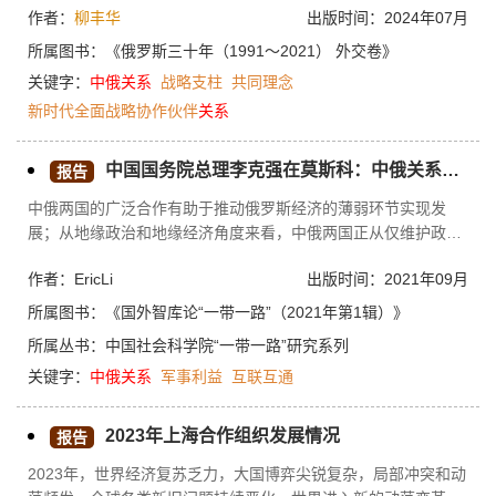
排除双边关系发展中的障碍不断提供新的智力支持。
作者：
柳丰华
出版时间：2024年07月
系长期发展的结构模式和运作机制。系统研究这30年间两国关系
的发展进程，深入分析和总结其物质基础和共同理念，探讨存在
所属图书：
《俄罗斯三十年（1991～2021） 外交卷》
的问题及解决之道，对于推进双方新时代全面战略协作伙伴关系
关键字：
中俄关系
战略支柱
共同理念
十分重要。在中国实现民族复兴、世界格局深刻调整的关键期，
新时代全面战略协作伙伴
关系
经营并利用好中俄关系，无论是对于中俄各自的复兴，还是对于
构建新型大国关系和新型国际格局，都具有重要的意义。
中国国务院总理李克强在莫斯科：中俄关系的重要时刻
报告
中俄两国的广泛合作有助于推动俄罗斯经济的薄弱环节实现发
展；从地缘政治和地缘经济角度来看，中俄两国正从仅维护政治
和军事利益以应对西方社会的影响，转向积极建设国家之间日益
作者：EricLi
出版时间：2021年09月
重视的互联互通项目。
所属图书：
《国外智库论“一带一路”（2021年第1辑）》
所属丛书：
中国社会科学院“一带一路”研究系列
关键字：
中俄关系
军事利益
互联互通
2023年上海合作组织发展情况
报告
2023年，世界经济复苏乏力，大国博弈尖锐复杂，局部冲突和动