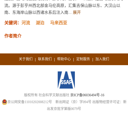
流。源于彭亨州西北部金马伦高原，汇集吉保山脉以东、大汉山以
南、东海岸山脉以西诸水系后注入南...
展开
关键词：
河流
湖泊
马来西亚
作者简介
关于我们
联系我们
帮助中心
定制服务
加入我们
|
|
|
|
版权所有 社会科学文献出版社
京ICP备06036494号-16
京公网安备11010202008212号
新出网证（京）字094号
出版物经营许可证：新
出发京批字第版0079号