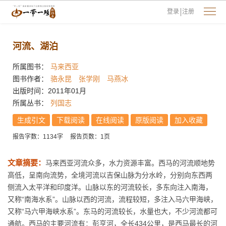
登录
注册
河流、湖泊
所属图书：
马来西亚
图书作者：
骆永昆
张学刚
马燕冰
出版时间：2011年01月
所属丛书：
列国志
生成引文
下载阅读
在线阅读
原版阅读
加入收藏
报告字数：1134字
报告页数：1页
文章摘要：
马来西亚河流众多，水力资源丰富。西马的河流顺地势
高低，呈南向流势，全境河流以吉保山脉为分水岭，分别向东西两
侧流入太平洋和印度洋。山脉以东的河流较长，多东向注入南海，
又称“南海水系”。山脉以西的河流，流程较短，多注入马六甲海峡，
又称“马六甲海峡水系”。东马的河流较长，水量也大，不少河流都可
通航。西马的主要河流有：彭亨河，全长434公里，是西马最长的河