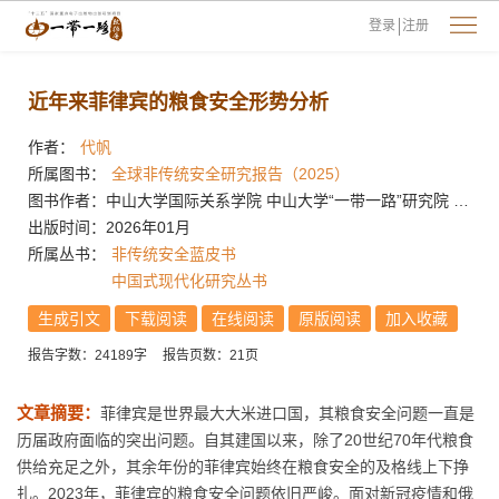
登录
注册
近年来菲律宾的粮食安全形势分析
作者：
代帆
所属图书：
全球非传统安全研究报告（2025）
图书作者：中山大学国际关系学院 中山大学“一带一路”研究院
张宇
出版时间：2026年01月
所属丛书：
非传统安全蓝皮书
中国式现代化研究丛书
生成引文
下载阅读
在线阅读
原版阅读
加入收藏
报告字数：24189字
报告页数：21页
文章摘要：
菲律宾是世界最大大米进口国，其粮食安全问题一直是
历届政府面临的突出问题。自其建国以来，除了20世纪70年代粮食
供给充足之外，其余年份的菲律宾始终在粮食安全的及格线上下挣
扎。2023年，菲律宾的粮食安全问题依旧严峻。面对新冠疫情和俄