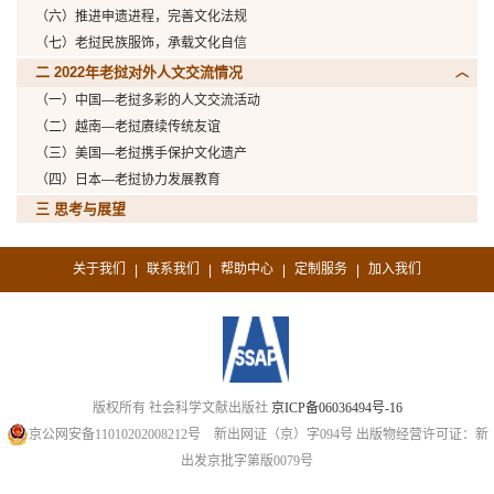
（六）推进申遗进程，完善文化法规
（七）老挝民族服饰，承载文化自信
二 2022年老挝对外人文交流情况
（一）中国—老挝多彩的人文交流活动
（二）越南—老挝赓续传统友谊
（三）美国—老挝携手保护文化遗产
（四）日本—老挝协力发展教育
三 思考与展望
关于我们
联系我们
帮助中心
定制服务
加入我们
|
|
|
|
版权所有 社会科学文献出版社
京ICP备06036494号-16
京公网安备11010202008212号
新出网证（京）字094号
出版物经营许可证：新
出发京批字第版0079号