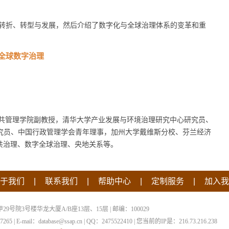
转折、转型与发展，然后介绍了数字化与全球治理体系的变革和重
。
全球数字治理
共管理学院副教授，清华大学产业发展与环境治理研究中心研究员、
icy Center研究员、中国行政管理学会青年理事，加州大学戴维斯分校、芬兰经济
共治理、数字全球治理、央地关系等。
|
|
|
|
于我们
联系我们
帮助中心
定制服务
加入我
院3号楼华龙大厦A/B座13层、15层 | 邮编：100029
 | E-mail：database@ssap.cn | QQ：2475522410 | 您当前的IP是：
216.73.216.238