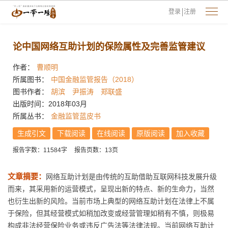
登录
注册
论中国网络互助计划的保险属性及完善监管建议
作者：
曹顺明
所属图书：
中国金融监管报告（2018）
图书作者：
胡滨
尹振涛
郑联盛
出版时间：2018年03月
所属丛书：
金融监管蓝皮书
生成引文
下载阅读
在线阅读
原版阅读
加入收藏
报告字数：11584字
报告页数：13页
文章摘要：
网络互助计划是由传统的互助借助互联网科技发展升级
而来，其采用新的运营模式，呈现出新的特点、新的生命力，当然
也衍生出新的风险。当前市场上典型的网络互助计划在法律上不属
于保险，但其经营模式如稍加改变或经营管理如稍有不慎，则极易
构成非法经营保险业务或违反广告法等法律法规。当前网络互助计