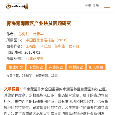
登录
注册
青海青南藏区产业扶贫问题研究
作者：
苏海红
杜青华
所属图书：
中国西北发展报告（2018）
图书作者：
王福生
马廷旭
董积生
侯万锋
出版时间：2018年01月
所属丛书：
西北蓝皮书
生成引文
下载阅读
在线阅读
原版阅读
加入收藏
报告字数：9880字
报告页数：13页
文章摘要：
青南藏区作为全国重要的水源涵养区和藏区纯牧业区，
其偏僻程度高、少数民族人口多、生态情况重要，属于跨省边界聚
居区、集中连片的特殊贫困区域，既有贫困地区的普遍性，也有高
原地区的特殊性。藏族聚集区的特点，及生态地位的重要性和特殊
性，决定了青南藏区必须以生态文明的理念统领经济社会协调发