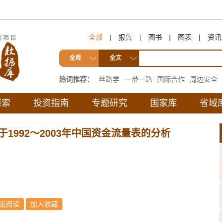
全部
|
报告
|
图书
|
图表
|
资讯
全库
全文
热词推荐：
丝路学
一带一路
国际合作
周边安全
互联互通
探索
投资指南
专题研究
国家库
省域
1992～2003年中国资金流量表的分析
版阅读
加入收藏