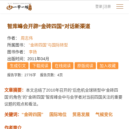
登录
注册
智库峰会开辟“金砖四国”对话新渠道
作者：
周志伟
所属图书：
“金砖四国”与国际转型
图书作者：
李扬
出版时间：2011年04月
生成引文
下载阅读
在线阅读
原版阅读
加入收藏
报告字数：2776字
报告页数：4页
文章摘要：
本文总结了2010年召开的“后危机全球转型中‘金砖四
国’的角色”的“金砖四国”智库峰会中与会学者对当前四国关注的重要
议题的观点和看法。
关键词：
“金砖四国”
国际地位
贸易发展
气候变化
作者简介