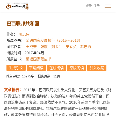
登录
注册
巴西联邦共和国
作者：
周志伟
所属图书：
葡语国家发展报告（2015～2016）
图书作者：
王成安
张敏
刘金兰
安春英
赵忠秀
出版时间：2017年04月
所属丛书：
葡语国家蓝皮书
生成引文
下载阅读
在线阅读
原版阅读
加入收藏
报告字数：10975字
报告页数：11页
文章摘要：
2016年，巴西政局发生重大变化，罗塞夫因为违反《财
政责任法》而遭到议会弹劾，执政约达13年的劳工党黯然下台，巴
西政治生态趋于复杂。经济依然不景气，2016年前两个季度巴西经
济分别萎缩5.4%和3.8%。特梅尔新政府采取一系列振兴经济的措
施，政策效果有待时间检验。社会方面，经济衰退使巴西就业情况