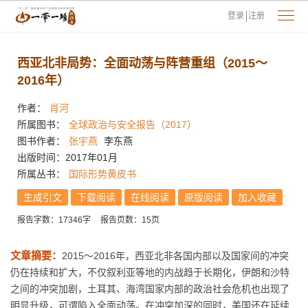
登录
注册
西亚北非局势：全面动荡与阵营重组（2015～
2016年）
作者：
肖河
所属图书：
全球政治与安全报告（2017）
图书作者：
张宇燕
李东燕
出版时间：2017年01月
所属丛书：
国际形势黄皮书
生成引文
下载阅读
在线阅读
原版阅读
加入收藏
报告字数：17346字
报告页数：15页
文章摘要：
2015～2016年，西亚北非各国内部以及国家间的冲突
仍在持续和扩大，不仅叙利亚等地的内战趋于长期化，伊朗和沙特
之间的冲突加剧，土耳其、海湾国家内部的政治社会危机也出现了
明显升级，可谓陷入全面动荡。在冲突加深的同时，美国还在延续