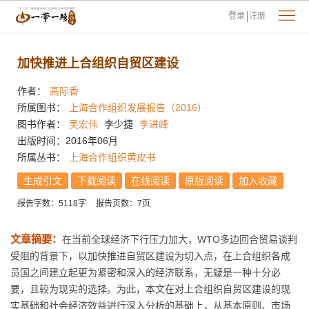
登录
注册
加快推进上合组织自贸区建设
作者：
高际香
所属图书：
上海合作组织发展报告（2016）
图书作者：
吴宏伟
李少捷
李进峰
出版时间：2016年06月
所属丛书：
上海合作组织黄皮书
生成引文
下载阅读
在线阅读
原版阅读
加入收藏
报告字数：5118字
报告页数：7页
文章摘要：
在当前全球经济下行压力加大，WTO多边回合贸易谈判
受阻的背景下，以加快推进自贸区建设为切入点，在上合组织各成
员国之间建立起更为紧密和深入的经济联系，无疑是一种十分必
要，且较为现实的选择。为此，本文在对上合组织自贸区建设的现
实基础和社会经济效益进行深入分析的基础上，从基本原则、市场