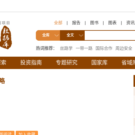
全部
|
报告
|
图书
|
图表
|
资讯
全库
全文
热词推荐：
丝路学
一带一路
国际合作
周边安全
互联互通
探索
投资指南
专题研究
国家库
省域
略
版阅读
加入收藏