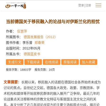
登录
注册
当前德国关于移民融入的论战与对伊斯兰化的担忧
作者：
伍慧萍
所属图书：
德国发展报告（2012）
图书作者：李乐曾
郑春荣
出版时间：2012年05月
所属丛书：
德国蓝皮书
生成引文
下载阅读
在线阅读
原版阅读
加入收藏
报告字数：18803字
报告页数：16页
文章摘要：
长期以来，移民融入的话题在德国社会各界始终未成为
讨论的焦点。自世纪之交起，德国各大政党、政要、宗教团体、学
术机构和媒体等开始就移民群体的融入展开广泛争辩，最近几年的
论战重点关注穆斯林的宗教文化特征与客居国主流文化之间的关
系。本文分析了近几年间论战双方的主要立场和观点分歧，揭示论