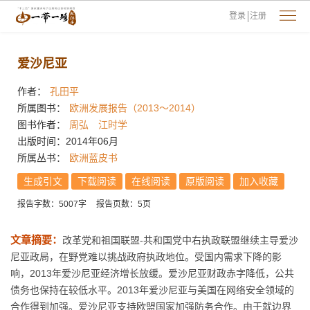
登录
注册
爱沙尼亚
作者：
孔田平
所属图书：
欧洲发展报告（2013～2014）
图书作者：
周弘
江时学
出版时间：2014年06月
所属丛书：
欧洲蓝皮书
生成引文
下载阅读
在线阅读
原版阅读
加入收藏
报告字数：5007字
报告页数：5页
文章摘要：
改革党和祖国联盟-共和国党中右执政联盟继续主导爱沙
尼亚政局，在野党难以挑战政府执政地位。受国内需求下降的影
响，2013年爱沙尼亚经济增长放缓。爱沙尼亚财政赤字降低，公共
债务也保持在较低水平。2013年爱沙尼亚与美国在网络安全领域的
合作得到加强。爱沙尼亚支持欧盟国家加强防务合作。由于就边界