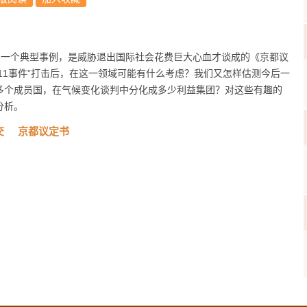
交的一个典型事例，是威胁退出国际社会花费巨大心血才谈成的《京都议
·11事件”打击后，在这一领域可能有什么考虑？我们又怎样估测今后一
多个成员国，在气候变化谈判中分化成多少利益集团？对这些有趣的
分析。
交
京都议定书