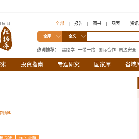
全部
|
报告
|
图书
|
图表
|
资讯
全库
全文
热词推荐：
丝路学
一带一路
国际合作
周边安全
互联互通
探索
投资指南
专题研究
国家库
省域
李慎明
版阅读
加入收藏