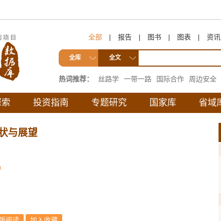
全部
|
报告
|
图书
|
图表
|
资讯
全库
全文
热词推荐：
丝路学
一带一路
国际合作
周边安全
互联互通
探索
投资指南
专题研究
国家库
省域
状与展望
）
版阅读
加入收藏