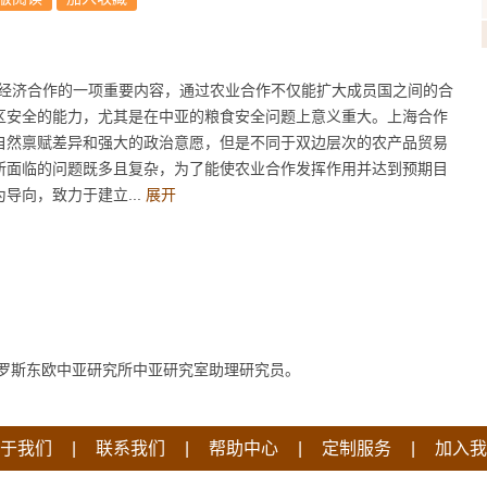
经济合作的一项重要内容，通过农业合作不仅能扩大成员国之间的合
区安全的能力，尤其是在中亚的粮食安全问题上意义重大。上海合作
自然禀赋差异和强大的政治意愿，但是不同于双边层次的农产品贸易
所面临的问题既多且复杂，为了能使农业合作发挥作用并达到预期目
导向，致力于建立...
展开
罗斯东欧中亚研究所中亚研究室助理研究员。
|
|
|
|
于我们
联系我们
帮助中心
定制服务
加入我