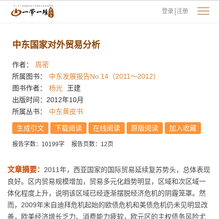
登录
注册
中东国家对外贸易分析
作者：
周密
所属图书：
中东发展报告No.14（2011～2012）
图书作者：
杨光
王建
出版时间：2012年10月
所属丛书：
中东黄皮书
生成引文
下载阅读
在线阅读
原版阅读
加入收藏
报告字数：10199字
报告页数：12页
文章摘要：
2011年，西亚国家的国际贸易延续复苏势头，总体表现
良好。区内贸易规模增加，贸易多元化趋势明显，区域和次区域一
体化程度上升，说明该区域已经逐渐摆脱经济危机的阴霾笼罩。然
而，2009年末自迪拜危机起始的欧债危机和美债危机仍未见明显改
善，欧美经济增长乏力、消费能力疲软，欧元区的主权债务风险尤