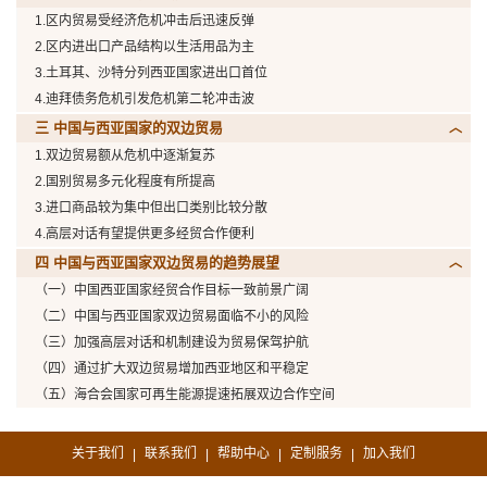
1.区内贸易受经济危机冲击后迅速反弹
2.区内进出口产品结构以生活用品为主
3.土耳其、沙特分列西亚国家进出口首位
4.迪拜债务危机引发危机第二轮冲击波
三 中国与西亚国家的双边贸易
1.双边贸易额从危机中逐渐复苏
2.国别贸易多元化程度有所提高
3.进口商品较为集中但出口类别比较分散
4.高层对话有望提供更多经贸合作便利
四 中国与西亚国家双边贸易的趋势展望
（一）中国西亚国家经贸合作目标一致前景广阔
（二）中国与西亚国家双边贸易面临不小的风险
（三）加强高层对话和机制建设为贸易保驾护航
（四）通过扩大双边贸易增加西亚地区和平稳定
（五）海合会国家可再生能源提速拓展双边合作空间
关于我们
联系我们
帮助中心
定制服务
加入我们
|
|
|
|