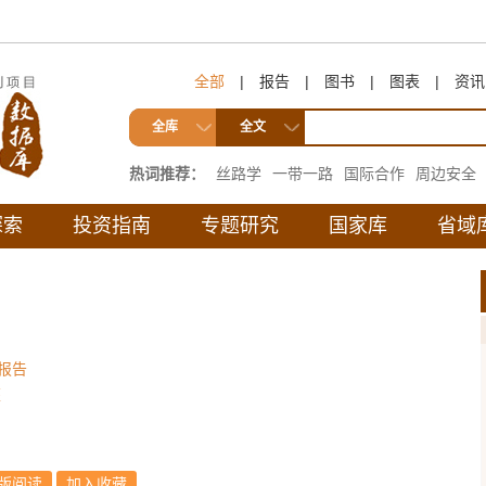
全部
|
报告
|
图书
|
图表
|
资讯
全库
全文
热词推荐：
丝路学
一带一路
国际合作
周边安全
互联互通
探索
投资指南
专题研究
国家库
省域
报告
荣
版阅读
加入收藏