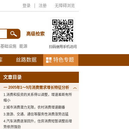
登录
注册
无障碍浏览
高级检索
基础设施
能源
库
丝路数据
特色专题
文章目录
一 2005年1～9月消费需求增长特征分析
1.消费和投资的关系得以调整，增速差距有所
缩小
2.城市消费潜力无限，农村消费增速翻番
3.旅游、交通、通信等服务性消费涨势迅猛
4.汽车消费逐渐回升，住房消费短暂调整后增
势依然强劲