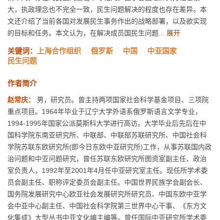
大，执政理念也不完全一致，民生问题解决的程度也存在差异。本
文还介绍了当前各国对发展民生事务作出的战略部署，以及欲实现
的目标和任务。本文认为，在解决成员国民生问题...
展开
关键词：
上海合作组织
俄罗斯
中国
中亚国家
民生问题
作者简介
赵常庆：
男，研究员。曾主持两项国家社会科学基金项目、三项院
重点项目。1964年毕业于辽宁大学外语系俄罗斯语言文学专业，
1994-1995年国家公派莫斯科大学进行高访。大学毕业后先后在中
国科学院东南亚研究所、中联部、中联部苏联研究所、中国社会科
学院苏联东欧研究所(即今日东欧中亚研究所)工作，从事苏联国内政
治问题和中亚问题研究，曾任苏联东欧研究所图资室副主任、政治
室负责人，1992年至2001年4月任中亚研究室主任。现任所学术委
员会副主任、职称评定委员会副主任。中国世界民族学会副会长、
国务院发展研究中心欧亚社会发展研究所研究员、中国东欧中亚学
会中亚中心副主任、中国社会科学院第三世界中心干事、《东方文
化集成》大型丛书中亚文化编主编等。曾任国际中亚研究所学术委