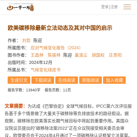
登录
注册
欧美碳移除最新立法动态及其对中国的启示
作者：
刘哲
陈迎
所属图书：
应对气候变化报告（2024）
图书作者：
王昌林
陈振林
陈迎
巢清尘
胡国权
庄贵阳
出版时间：2024年12月
所属丛书：
气候变化绿皮书
生成引文
下载阅读
在线阅读
原版阅读
加入收藏
报告字数：13940字
报告页数：11页
文章摘要：
为达成《巴黎协定》全球气候目标，IPCC第六次评估报
告基于多个情景做了大量关于碳移除等负排放技术的路径假设。据
观察，碳移除在欧美落实长期气候目标中将起到重要作用。美国众
议院议员提出的“碳移除法案2022”正在众议院接受相关委员会审
议，欧盟委员会于2024年4月通过了一项碳移除认证框架立法草案。