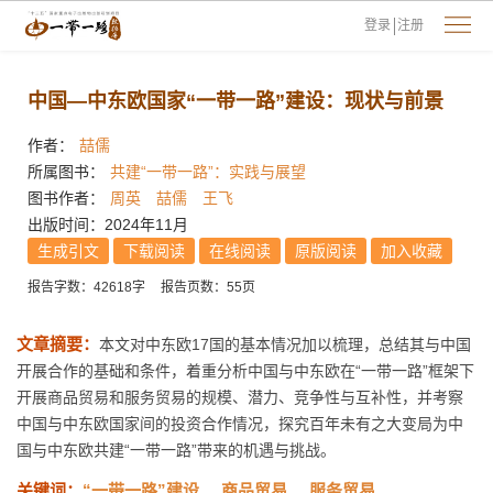
登录
注册
中国—中东欧国家“一带一路”建设：现状与前景
作者：
喆儒
所属图书：
共建“一带一路”：实践与展望
图书作者：
周英
喆儒
王飞
出版时间：2024年11月
生成引文
下载阅读
在线阅读
原版阅读
加入收藏
报告字数：42618字
报告页数：55页
文章摘要：
本文对中东欧17国的基本情况加以梳理，总结其与中国
开展合作的基础和条件，着重分析中国与中东欧在“一带一路”框架下
开展商品贸易和服务贸易的规模、潜力、竞争性与互补性，并考察
中国与中东欧国家间的投资合作情况，探究百年未有之大变局为中
国与中东欧共建“一带一路”带来的机遇与挑战。
关键词：
“一带一路”建设
商品贸易
服务贸易