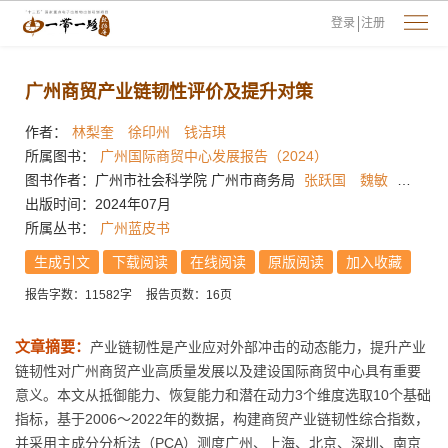
登录
注册
广州商贸产业链韧性评价及提升对策
作者：
林梨奎
徐印州
钱洁琪
所属图书：
广州国际商贸中心发展报告（2024）
图书作者：广州市社会科学院 广州市商务局
张跃国
魏敏
伍庆
出版时间：2024年07月
所属丛书：
广州蓝皮书
生成引文
下载阅读
在线阅读
原版阅读
加入收藏
报告字数：11582字
报告页数：16页
文章摘要：
产业链韧性是产业应对外部冲击的动态能力，提升产业
链韧性对广州商贸产业高质量发展以及建设国际商贸中心具有重要
意义。本文从抵御能力、恢复能力和潜在动力3个维度选取10个基础
指标，基于2006～2022年的数据，构建商贸产业链韧性综合指数，
并采用主成分分析法（PCA）测度广州、上海、北京、深圳、南京