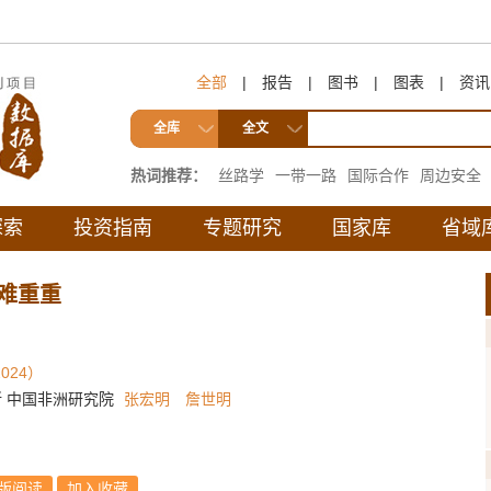
全部
|
报告
|
图书
|
图表
|
资讯
全库
全文
热词推荐：
丝路学
一带一路
国际合作
周边安全
互联互通
探索
投资指南
专题研究
国家库
省域
困难重重
024）
 中国非洲研究院
张宏明
詹世明
版阅读
加入收藏