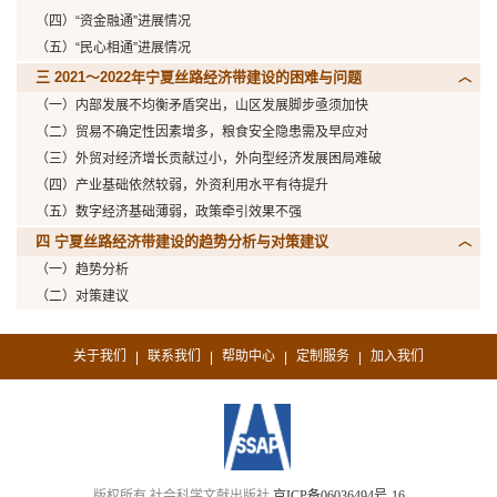
（四）“资金融通”进展情况
（五）“民心相通”进展情况
三 2021～2022年宁夏丝路经济带建设的困难与问题
（一）内部发展不均衡矛盾突出，山区发展脚步亟须加快
（二）贸易不确定性因素增多，粮食安全隐患需及早应对
（三）外贸对经济增长贡献过小，外向型经济发展困局难破
（四）产业基础依然较弱，外资利用水平有待提升
（五）数字经济基础薄弱，政策牵引效果不强
四 宁夏丝路经济带建设的趋势分析与对策建议
（一）趋势分析
（二）对策建议
关于我们
联系我们
帮助中心
定制服务
加入我们
|
|
|
|
版权所有 社会科学文献出版社
京ICP备06036494号-16