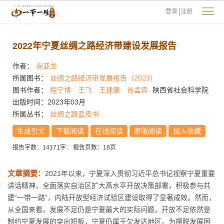
登录
注册
2022年宁夏丝绸之路经济带建设发展报告
作者：
尚亚龙
所属图书：
丝绸之路经济带发展报告（2023）
图书作者：
程宁博
王飞
王建康
谷孟宾
陕西省社会科学院
出版时间：2023年03月
所属丛书：
丝绸之路蓝皮书
生成引文
下载阅读
在线阅读
原版阅读
加入收藏
报告字数：14171字
报告页数：18页
文章摘要：
2021年以来，宁夏深入贯彻习近平总书记视察宁夏重要
讲话精神，全面落实自治区扩大高水平开放决策部署，积极参与共
建“一带一路”，内陆开放型经济试验区建设取得了显著成效。然而，
从全国来看，发展不足仍是宁夏最大的实际问题，开放不足依然是
制约宁夏发展的突出短板，宁夏仍属于欠发达地区。为摆脱发展困