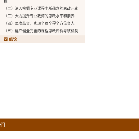
据
（二）深入挖掘专业课程中所蕴含的思政元素
（三）大力提升专业教师的思政水平和素养
（四）显隐结合，实现全员全程全方位育人
（五）建立健全完善的课程思政评价考核机制
四 结论
们