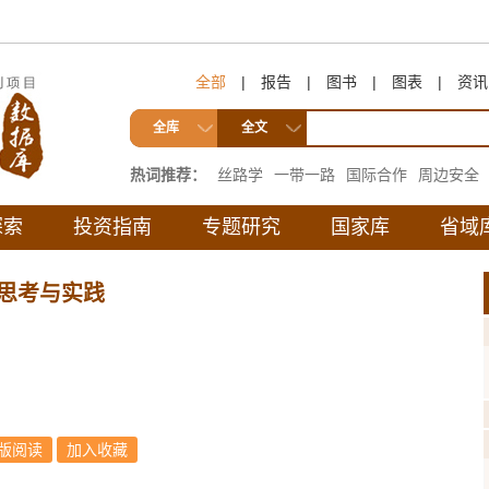
全部
|
报告
|
图书
|
图表
|
资讯
全库
全文
热词推荐：
丝路学
一带一路
国际合作
周边安全
互联互通
探索
投资指南
专题研究
国家库
省域
思考与实践
版阅读
加入收藏