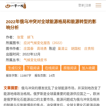
登录
注册
2022年俄乌冲突对全球能源格局和能源转型的影
响分析
作者：
张莹
胡飞
所属图书：
应对气候变化报告（2022）
图书作者：
庄国泰
高培勇
陈迎
巢清尘
胡国权
庄贵阳
出版时间：2022年12月
所属丛书：
气候变化绿皮书
生成引文
下载阅读
在线阅读
原版阅读
加入收藏
报告字数：11887字
报告页数：14页
文章摘要：
俄乌冲突的爆发扰乱了全球能源市场，并深刻地改变了
能源地缘政治格局。俄罗斯是全球最重要的能源供应国之一，欧洲
是俄罗斯化石能源出口的主要市场，能源问题成为俄乌冲突及相关
的制裁与反制裁博弈的焦点。冲突爆发后，全球主要化石能源品种