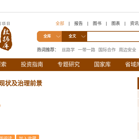
全部
|
报告
|
图书
|
图表
|
资讯
全库
全文
热词推荐：
丝路学
一带一路
国际合作
周边安全
互联互通
探索
投资指南
专题研究
国家库
省域
现状及治理前景
）
版阅读
加入收藏