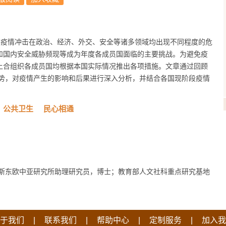
国受疫情冲击在政治、经济、外交、安全等诸多领域均出现不同程度的危
和国内安全威胁频现等成为年度各成员国面临的主要挑战。为避免疫
上合组织各成员国均根据本国实际情况推出各项措施。文章通过回顾
走势，对疫情产生的影响和后果进行深入分析，并结合各国现阶段疫情
公共卫生
民心相通
斯东欧中亚研究所助理研究员，博士；教育部人文社科重点研究基地
|
|
|
|
于我们
联系我们
帮助中心
定制服务
加入我