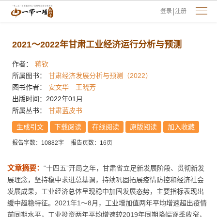
登录
注册
2021～2022年甘肃工业经济运行分析与预测
作者：
蒋钦
所属图书：
甘肃经济发展分析与预测（2022）
图书作者：
安文华
王晓芳
出版时间：2022年01月
所属丛书：
甘肃蓝皮书
生成引文
下载阅读
在线阅读
原版阅读
加入收藏
报告字数：10882字
报告页数：16页
文章摘要：
“十四五”开局之年，甘肃省立足新发展阶段、贯彻新发
展理念，坚持稳中求进总基调，持续巩固拓展疫情防控和经济社会
发展成果，工业经济总体呈现稳中加固发展态势，主要指标表现出
缓中趋稳特征。2021年1～8月，工业增加值两年平均增速超出疫情
前同期水平，工业投资两年平均增速较2019年同期降幅逐季收窄，