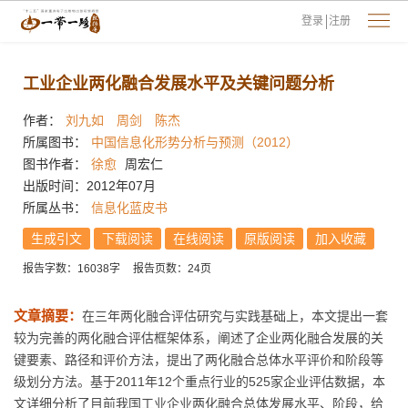
登录
注册
工业企业两化融合发展水平及关键问题分析
作者：
刘九如
周剑
陈杰
所属图书：
中国信息化形势分析与预测（2012）
图书作者：
徐愈
周宏仁
出版时间：2012年07月
所属丛书：
信息化蓝皮书
生成引文
下载阅读
在线阅读
原版阅读
加入收藏
报告字数：16038字
报告页数：24页
文章摘要：
在三年两化融合评估研究与实践基础上，本文提出一套
较为完善的两化融合评估框架体系，阐述了企业两化融合发展的关
键要素、路径和评价方法，提出了两化融合总体水平评价和阶段等
级划分方法。基于2011年12个重点行业的525家企业评估数据，本
文详细分析了目前我国工业企业两化融合总体发展水平、阶段，给