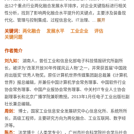
出12个重点行业两化融合发展水平排序，对企业关键指标进行相关
性分析，找到了影响两化融合水平提升的关键点，主要涉及装备现
代化、管理与控制集成、过程信息化、IT治理、...
展开
关键词：
两化融合
发展水平
工业企业
评估
关键问题
作者简介
刘九如：
湖南人，曾任工业和信息化部电子科技情报研究所副所
长，被评为“改革开放30年传媒风云人物”之一，并荣获首届“中国政
府出版奖”优秀人物奖。原任计算机世界传媒集团副总裁兼《计算机
世界》报总编辑，并兼任中国计算机学会常务理事、中国软件行业
协会常务理事、中国产业报协会常务理事、中关村IT专业人士协会
副理事长和北京广播学院兼职教授。2013年1月任电子工业出版社副
社长兼总编辑。
周剑：
博士，国家工业信息安全发展研究中心信息化所、系统所所
长，高级工程师，主要研究方向为两化融合、工业互联网、数字经
济等。
陈杰：
法学博士（人类学专业），广州市社会科学院社会学与社会