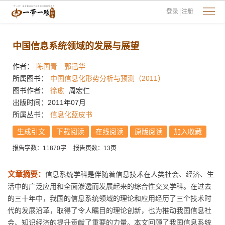
登录
注册
中国信息系统领域的发展与展望
作者：
陈国青
郭迅华
所属图书：
中国信息化形势分析与预测（2011）
图书作者：
徐愈
周宏仁
出版时间：2011年07月
所属丛书：
信息化蓝皮书
生成引文
下载阅读
在线阅读
原版阅读
加入收藏
报告字数：11870字
报告页数：13页
文章摘要：
信息系统学科是伴随着信息技术在人类社会、经济、生
活中的广泛应用和全面渗透而发展起来的综合性交叉学科。在过去
的三十年中，我国的信息系统领域的理论和应用经历了三个技术时
代的发展沿革，取得了令人瞩目的理论创新，也为推动我国信息社
会、知识经济的提升贡献了重要的力量。本文回顾了我国信息系统