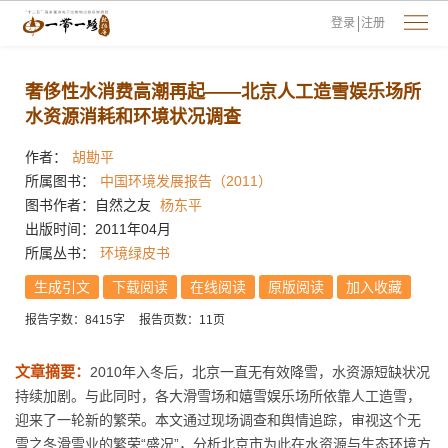
登录
注册
奢侈性水消费高潮再起——北京人工造雪娱乐场所
水资源消耗和环境状况调查
作者：
胡勘平
所属图书：
中国环境发展报告（2011）
图书作者：自然之友
杨东平
出版时间：2011年04月
所属丛书：
环境绿皮书
生成引文
下载阅读
在线阅读
原版阅读
加入收藏
报告字数：8415字
报告页数：11页
文章摘要：
2010年入冬后，北京一直无有效降雪，水资源短缺状况
持续加剧。与此同时，各大滑雪场和嬉雪娱乐场所依靠人工造雪，
迎来了一轮新的繁荣。本文通过现场调查和舆情追踪，审视这个无
雪之冬滑雪业的繁荣“盛况”，分析北京市为此在水资源与生态环境方