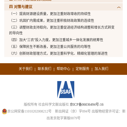
四 对策与建议
（一）提高财源建设质量，更加注重财政增收的持续性
（二）巩固扩内需成果，更加注重积极财政政策的连续性
（三）调整财政支持取向，更加注重促进经济结构调整和增长方式转变
的导向性
（四）加大“三农”投入力度，更加注重城乡一体化发展的统筹性
（五）保障民生不断改善，更加注重公共服务的均等性
（六）创新财政管理方式，更加注重科学化、精细化管理的渐进性
关于我们
联系我们
帮助中心
定制服务
加入我们
|
|
|
|
版权所有 社会科学文献出版社
京ICP备06036494号-16
京公网安备11010202008212号
新出网证（京）字094号
出版物经营许可证：新
出发京批字第版0079号