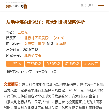
登录
注册
从地中海向北冰洋：意大利北极战略评析
作者：
王晨光
所属图书：
北极地区发展报告（2018）
图书作者：
刘惠荣
董跃
孙凯
陈奕彤
出版时间：2019年12月
所属丛书：
北极蓝皮书
生成引文
下载阅读
在线阅读
原版阅读
加入收藏
报告字数：17707字
报告页数：16页
文章摘要：
意大利虽然地处欧洲南部地中海沿岸，但作为一个传统
西方大国，它是较早进行北极探索的国家。2015年底，为继承北极
考察的历史传统和应对北极形势的发展变化，意大利政府出台了
《意大利北极战略：国家指南》，标志着北极问题正式成为其国家
战略。意大利在北极地区的利益关切，体现在彰显和提升国际影响