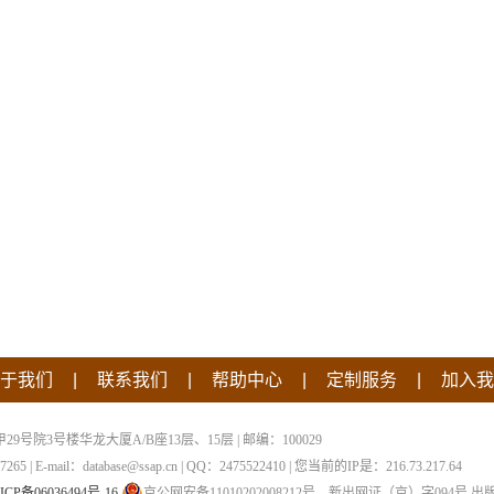
|
|
|
|
于我们
联系我们
帮助中心
定制服务
加入我
院3号楼华龙大厦A/B座13层、15层 | 邮编：100029
 | E-mail：database@ssap.cn | QQ：2475522410 | 您当前的IP是：
216.73.217.64
ICP备06036494号-16
京公网安备11010202008212号
新出网证（京）字094号
出