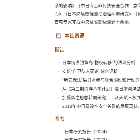
系的影响》《中日海上非传统安全合作：意义
心》《日本跨境数据流动治理问题研究》《
首席专家完成中央及省部级课题十余项。
本社资源
报告
日本窃占钓鱼岛“物权转移”的法理分析
安倍“自卫队入宪论”综合评析
“新安保法”后日本参与联合国维和行动
从《第三期海洋基本计划》看日本海洋
加藤弘之思想转向研究——从天赋人权
2019年中日建设性安全关系的发展现状
图书
日本研究报告（2024）
日本研究报告（2023）