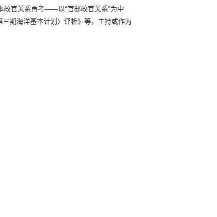
政官关系再考——以“官邸政官关系”为中
第三期海洋基本计划〉评析》等，主持或作为