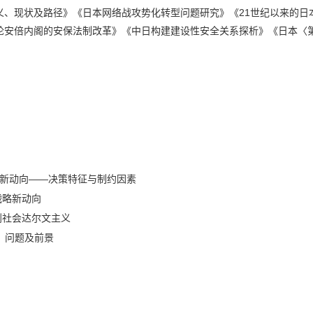
、现状及路径》《日本网络战攻势化转型问题研究》《21世纪以来的日本
论安倍内阁的安保法制改革》《中日构建建设性安全关系探析》《日本〈
的新动向——决策特征与制约因素
战略新动向
到社会达尔文主义
、问题及前景