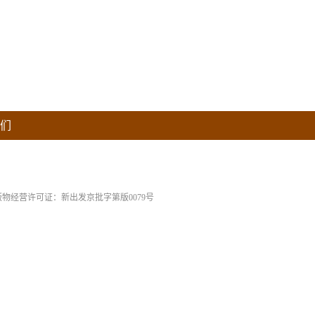
们
版物经营许可证：新出发京批字第版0079号