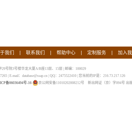
|
|
|
|
于我们
联系我们
帮助中心
定制服务
加入我
院3号楼华龙大厦A/B座13层、15层 | 邮编：100029
 | E-mail：database@ssap.cn | QQ：2475522410 | 您当前的IP是：
216.73.217.126
ICP备06036494号-16
京公网安备11010202008212号
新出网证（京）字094号
出