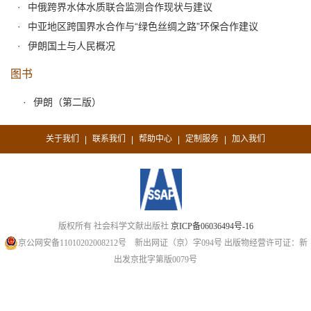
中俄跨界水体水质联合监测合作现状与建议
中亚地区跨国界水合作与“绿色丝绸之路”环保合作建议
伊朗国土与人民概况
图书
伊朗（第二版）
关于我们
联系我们
帮助中心
定制服务
加入我们
|
|
|
|
版权所有 社会科学文献出版社
京ICP备06036494号-16
京公网安备11010202008212号
新出网证（京）字094号
出版物经营许可证：新
出发京批字第版0079号