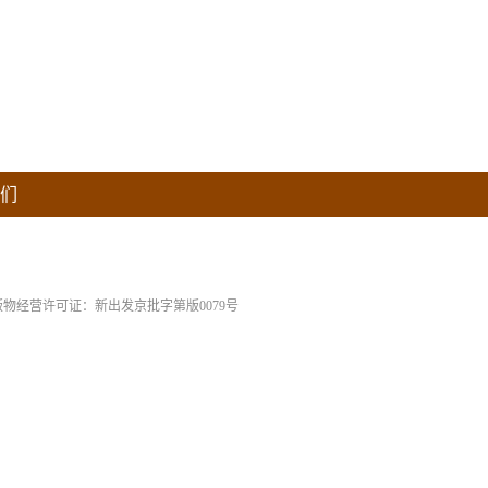
们
版物经营许可证：新出发京批字第版0079号