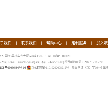
|
|
|
|
于我们
联系我们
帮助中心
定制服务
加入我
院3号楼华龙大厦A/B座13层、15层 | 邮编：100029
 | E-mail：database@ssap.cn | QQ：2475522410 | 您当前的IP是：
216.73.216.220
ICP备06036494号-16
京公网安备11010202008212号
新出网证（京）字094号
出