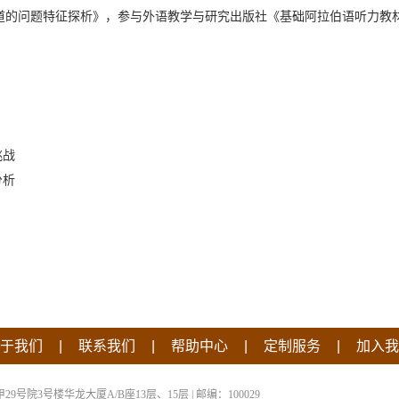
道的问题特征探析》，参与外语教学与研究出版社《基础阿拉伯语听力教
挑战
分析
|
|
|
|
于我们
联系我们
帮助中心
定制服务
加入我
院3号楼华龙大厦A/B座13层、15层 | 邮编：100029