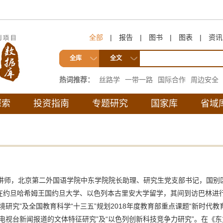
全部
|
报告
|
图书
|
图表
|
资讯
全库
全文
热词推荐：
丝路学
一带一路
国际合作
周边安全
互联互通
探索
投资指南
专题研究
国家库
省域
师，北京第二外国语学院中东学院院长助理、研究生党支部书记，国别
在约旦哈希姆王国约旦大学、以色列本古里安大学留学，其间到访巴林进
研究”及全国教育科学“十三五”规划2018年度教育部重点课题“新时代
电视台新闻报道的文体特征研究”及“以色列创新科技竞争力研究”。在《东